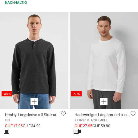
NACHHALTIG
-48%
-53%
Henley-Longsleeve mit Struktur
Hochwertiges Langarmshirt aus Edeljersey
QS
s.Oliver BLACK LABEL
CHF 17.95
CHF 34.90
CHF 27.95
CHF 59.90