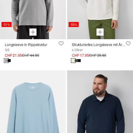
-51%
-55%
Longsleeve in Rippstruktur
Strukturiertes Longsleeve mit Ärmelbündchen
QS
s.Oliver
CHF 21.95
CHF 44.90
CHF 17.95
CHF 39.90