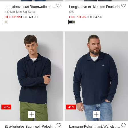
Longsleeve aus Baumwolle mit Discovery Channel®-Artwork
Longsleeve mit kleinem Frontprint
s.Oliver Men Big Sizes
QS
CHF 26.95
CHF 49.90
CHF 19.95
CHF 34.90
-26%
-41%
Strukturiertes Baumwoll-Poloshirt im Relaxed Fit
Langarm-Poloshirt mit Waffelstruktur und Logo-Patch