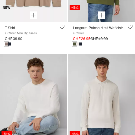
-46%
NEW
T-Shirt
Langarm-Poloshirt mit Waffelstruktur und Logo-Patch
s.Oliver Men Big Sizes
s.Oliver
CHF 39.90
CHF 26.95
CHF 49.90
-51%
-48%