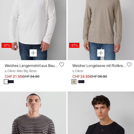
-37%
-37%
Weiches Langarmshirt aus Baumwolle
Weicher Longsleeve mit Rollkragen und Ärmelbündchen
s.Oliver Men Big Sizes
s.Oliver
CHF 21.95
CHF 34.90
CHF 24.95
CHF 39.90