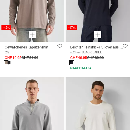
-42%
-47%
Gewaschenes Kapuzenshirt
Leichter Feinstrick-Pullover aus reiner Baumwolle
QS
s.Oliver BLACK LABEL
CHF 19.95
CHF 34.90
CHF 46.95
CHF 89.90
NACHHALTIG