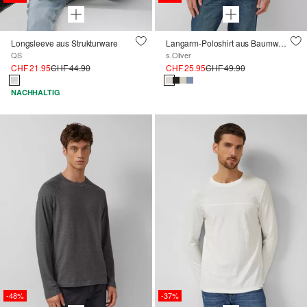
Longsleeve aus Strukturware
Langarm-Poloshirt aus Baumwoll-Piqué mit Bündchen
QS
s.Oliver
CHF 21.95
CHF 44.90
CHF 25.95
CHF 49.90
NACHHALTIG
-48%
-37%