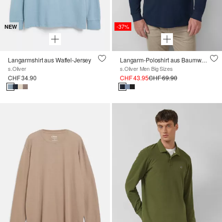
-37%
NEW
Langarmshirt aus Waffel-Jersey
Langarm-Poloshirt aus Baumwoll-Piqué mit Bündchen
s.Oliver
s.Oliver Men Big Sizes
CHF 34.90
CHF 43.95
CHF 69.90