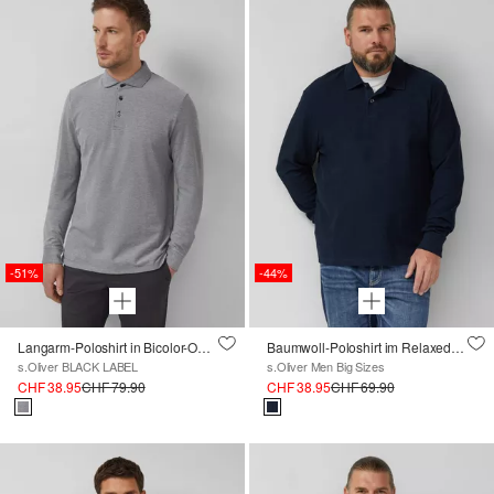
-51%
-44%
Langarm-Poloshirt in Bicolor-Optik aus Baumwoll-Piqué
Baumwoll-Poloshirt im Relaxed Fit
s.Oliver BLACK LABEL
s.Oliver Men Big Sizes
CHF 38.95
CHF 79.90
CHF 38.95
CHF 69.90