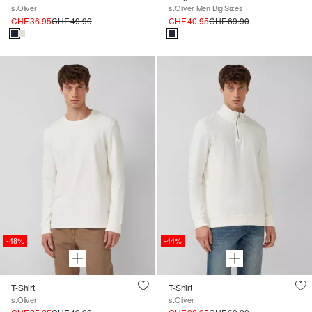
s.Oliver
s.Oliver Men Big Sizes
CHF 36.95
CHF 49.90
CHF 40.95
CHF 69.90
-48%
-44%
T-Shirt
T-Shirt
s.Oliver
s.Oliver