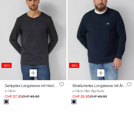
-24%
-46%
Geripptes Longsleeve mit Henleyausschnitt
Strukturiertes Longsleeve mit Ärmelbündchen
s.Oliver
s.Oliver Men Big Sizes
CHF 37.95
CHF 49.90
CHF 26.95
CHF 49.90