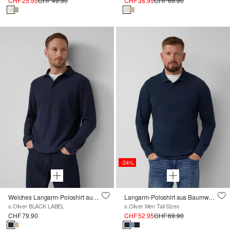
CHF 25.95
CHF 49.90
CHF 38.95
CHF 69.90
-24%
Weiches Langarm-Poloshirt aus strukturiertem Jacquard
Langarm-Poloshirt aus Baumwoll-Piqué mit Bündchen
s.Oliver BLACK LABEL
s.Oliver Men Tall Sizes
CHF 79.90
CHF 52.95
CHF 69.90