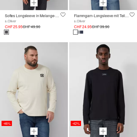
Softes Longsleeve in Melange-Optik
Flammgarn-Longsleeve mit Teilungsnaht und Label-Patch
s.Oliver
s.Oliver
CHF 25.95
CHF 49.90
CHF 24.95
CHF 39.90
-46%
-42%