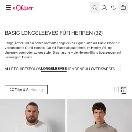
BASIC LONGSLEEVES FÜR HERREN
(32)
Lange Ärmel und ein hoher Komfort: Longsleeves eignen sich als Basic Piece für
verschiedene Outfit-Kombis. Ob mit Rundhalsausschnitt, im Henley-Stil, mit
Umlegekragen oder aufgesetzter Brusttasche – die Herren-Shirts überzeugen mit
vielseitigem Design.
LONGSLEEVES
ALLE
T-SHIRTS
POLOS
HEMDEN
PULLOVER
SWEATS
Filter & Sortierung