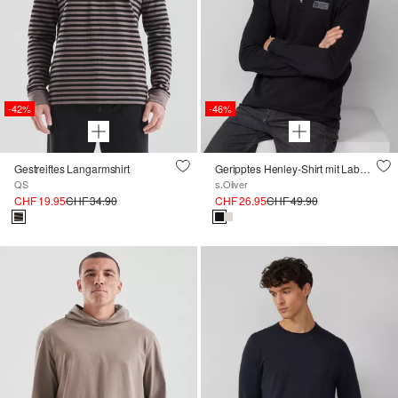
-42%
-46%
Gestreiftes Langarmshirt
Geripptes Henley-Shirt mit Label-Patch
QS
s.Oliver
CHF 19.95
CHF 34.90
CHF 26.95
CHF 49.90