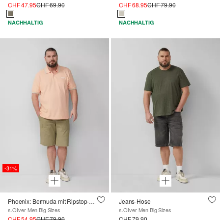
CHF 47.95
CHF 69.90
CHF 68.95
CHF 79.90
NACHHALTIG
NACHHALTIG
-31%
Phoenix: Bermuda mit Ripstop-Struktur im Worker-Style
Jeans-Hose
s.Oliver Men Big Sizes
s.Oliver Men Big Sizes
CHF 54.95
CHF 79.90
CHF 79.90