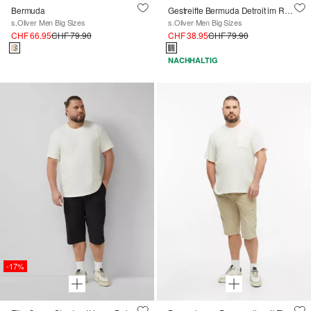
Bermuda
Gestreifte Bermuda Detroit im Relaxed Fit
s.Oliver Men Big Sizes
s.Oliver Men Big Sizes
CHF 66.95
CHF 79.90
CHF 38.95
CHF 79.90
NACHHALTIG
-17%