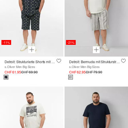
-11%
-21%
Detroit: Strukturierte Shorts mit All-over-Print
Detroit: Bermuda mit Strukturstreifen und Tunnelzug
s.Oliver Men Big Sizes
s.Oliver Men Big Sizes
CHF 61.95
CHF 69.90
CHF 62.95
CHF 79.90