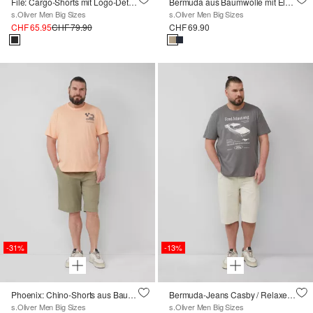
File: Cargo-Shorts mit Logo-Details im Relaxed Fit
Bermuda aus Baumwolle mit Elastikbund
s.Oliver Men Big Sizes
s.Oliver Men Big Sizes
CHF 65.95
CHF 79.90
CHF 69.90
-31%
-13%
Phoenix: Chino-Shorts aus Baumwollstretch
Bermuda-Jeans Casby / Relaxed Fit / Mid Rise
s.Oliver Men Big Sizes
s.Oliver Men Big Sizes