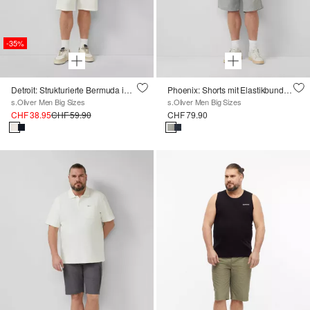
-35%
Detroit: Strukturierte Bermuda im Relaxed Fit
Phoenix: Shorts mit Elastikbund und Tunnelzug
s.Oliver Men Big Sizes
s.Oliver Men Big Sizes
CHF 38.95
CHF 59.90
CHF 79.90