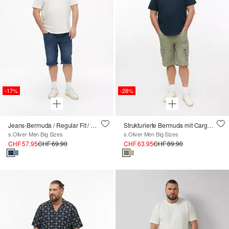
-17%
-28%
Jeans-Bermuda / Regular Fit / Mid Rise
Strukturierte Bermuda mit Cargo-Taschen
s.Oliver Men Big Sizes
s.Oliver Men Big Sizes
CHF 57.95
CHF 69.90
CHF 63.95
CHF 89.90