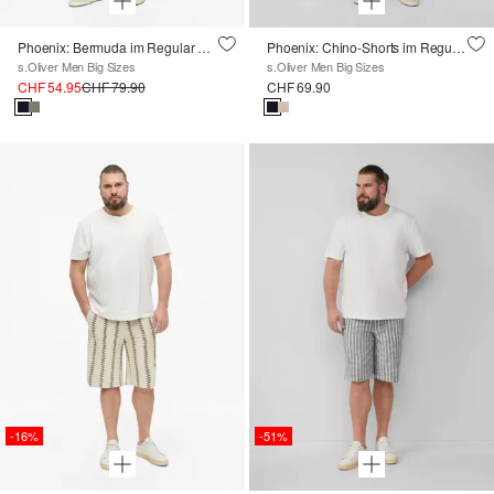
Phoenix: Bermuda im Regular Fit mit Textilgürtel
Phoenix: Chino-Shorts im Regular Fit
s.Oliver Men Big Sizes
s.Oliver Men Big Sizes
CHF 54.95
CHF 79.90
CHF 69.90
-16%
-51%