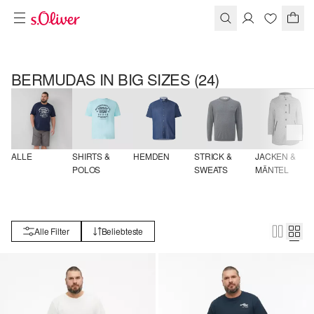
BERMUDAS IN BIG SIZES
(24)
ALLE
SHIRTS & 
HEMDEN
STRICK & 
JACKEN & 
POLOS
SWEATS
MÄNTEL
Alle Filter
Beliebteste