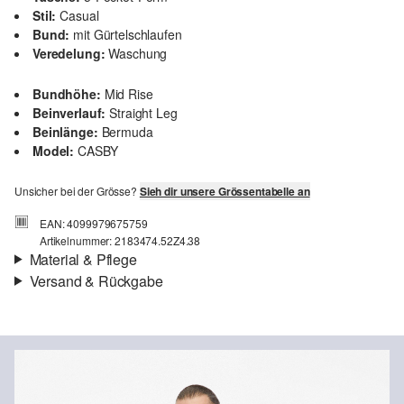
Stil:
Casual
Bund:
mit Gürtelschlaufen
Veredelung:
Waschung
Bundhöhe:
Mid Rise
Beinverlauf:
Straight Leg
Beinlänge:
Bermuda
Model:
CASBY
Unsicher bei der Grösse?
Sieh dir unsere Grössentabelle an
EAN: 4099979675759
Artikelnummer: 2183474.52Z4.38
Material & Pflege
Versand & Rückgabe
Stoff:
Denim
Versandinfortmationen
Eigenschaft:
weich, elastisch
Futter:
Baumwollfutter
Deine Bestellung wird innerhalb von 4–5 Werktagen per SwissPost
Material:
Baumwollmix
versendet. Für eine Standardlieferung betragen die Versandkosten
4,00 CHF