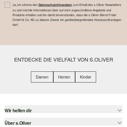
Ja, ich stimme den
zum Erhalt des s.Oliver Newsletters
Datenschutzhinweisen
zu und möchte Informationen über auf mich zugeschnittene Angebote und
Produkte erhalten und bin damit einverstanden, dass die s.Oliver Bernd Freier
GmbH & Co. KG zu diesem Zweck ein geräteübergreifendes Nutzerprofil anlegen
darf.
ENTDECKE DIE VIELFALT VON S.OLIVER
Damen
Herren
Kinder
Wir helfen dir
Über s.Oliver
Hilfe & FAQ