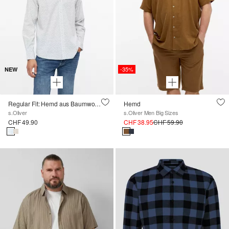
-35%
NEW
Regular Fit: Hemd aus Baumwollstretch mit All-over-Print
Hemd
s.Oliver
s.Oliver Men Big Sizes
CHF 49.90
CHF 38.95
CHF 59.90