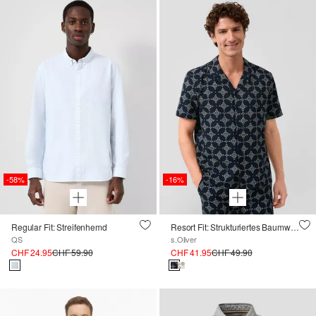
-58%
-16%
Regular Fit: Streifenhemd
Resort Fit: Strukturiertes Baumwollhemd mit All-over-Print
QS
s.Oliver
CHF 24.95
CHF 59.90
CHF 41.95
CHF 49.90