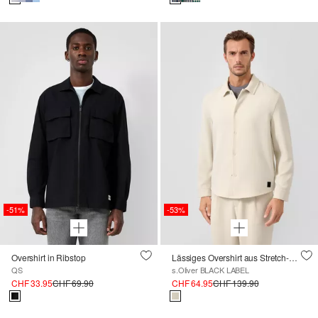
-51%
-53%
Overshirt in Ribstop
Lässiges Overshirt aus Stretch-Gewebe
QS
s.Oliver BLACK LABEL
CHF 33.95
CHF 69.90
CHF 64.95
CHF 139.90