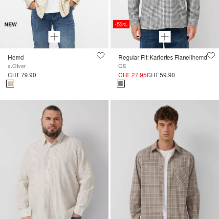
-53%
NEW
Hemd
Regular Fit: Kariertes Flanellhemd
s.Oliver
QS
CHF 79.90
CHF 27.95
CHF 59.90