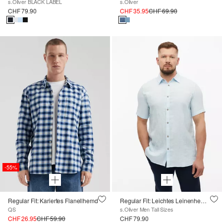
s.Oliver BLACK LABEL
s.Oliver
CHF 79.90
CHF 35.95
CHF 69.90
-55%
Regular Fit: Kariertes Flanellhemd
Regular Fit: Leichtes Leinenhemd mit Kentkragen
QS
s.Oliver Men Tall Sizes
CHF 26.95
CHF 59.90
CHF 79.90