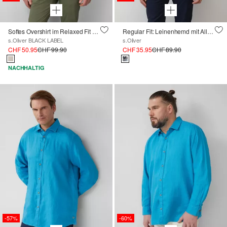
Softes Overshirt im Relaxed Fit mit Eingrifftaschen
Regular Fit: Leinenhemd mit All-over-Print
s.Oliver BLACK LABEL
s.Oliver
CHF 50.95
CHF 99.90
CHF 35.95
CHF 89.90
NACHHALTIG
-57%
-60%