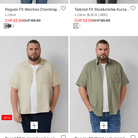
Regular Fit: Weiches Chambray-Hemd mit Button-Down-Kragen
Tailored Fit: Strukturiertes Kurzarm-Hemd aus Baumwollstretch
s.Oliver
s.Oliver BLACK LABEL
CHF 43.95
CHF 69.90
CHF 52.95
CHF 89.90
-21%