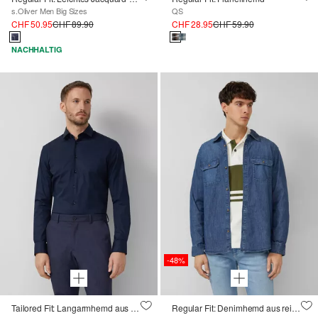
s.Oliver Men Big Sizes
QS
CHF 50.95
CHF 89.90
CHF 28.95
CHF 59.90
NACHHALTIG
-48%
Tailored Fit: Langarmhemd aus Comfortstretch
Regular Fit: Denimhemd aus reiner Baumwolle