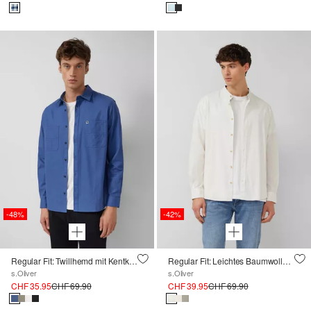
-48%
-42%
Regular Fit: Twillhemd mit Kentkragen und Brusttaschen
Regular Fit: Leichtes Baumwollhemd mit Stehkragen
s.Oliver
s.Oliver
CHF 35.95
CHF 69.90
CHF 39.95
CHF 69.90