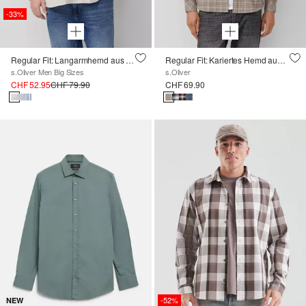
-33%
Regular Fit: Langarmhemd aus Leinenmix mit Streifen
Regular Fit: Kariertes Hemd aus Flanell
s.Oliver Men Big Sizes
s.Oliver
CHF 52.95
CHF 79.90
CHF 69.90
-52%
NEW