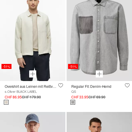
-51%
-51%
Overshirt aus Leinen mit Reißverschluss
Regular Fit: Denim-Hemd
s.Oliver BLACK LABEL
QS
CHF 86.95
CHF 179.90
CHF 33.95
CHF 69.90