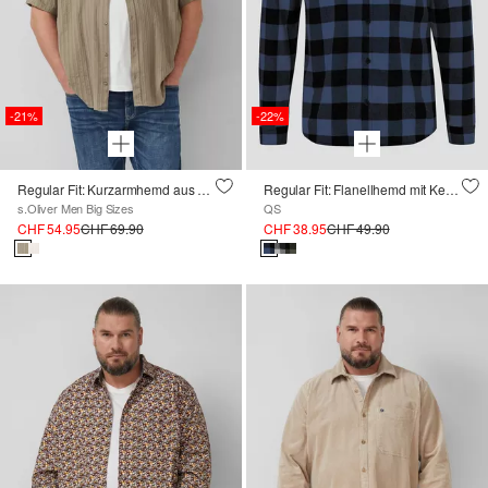
-21%
-22%
Regular Fit: Kurzarmhemd aus Baumwolle
Regular Fit: Flanellhemd mit Kentkragen
s.Oliver Men Big Sizes
QS
CHF 54.95
CHF 69.90
CHF 38.95
CHF 49.90