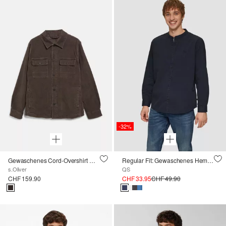
-32%
Gewaschenes Cord-Overshirt mit Brusttaschen
Regular Fit: Gewaschenes Hemd mit Stickerei
s.Oliver
QS
CHF 159.90
CHF 33.95
CHF 49.90