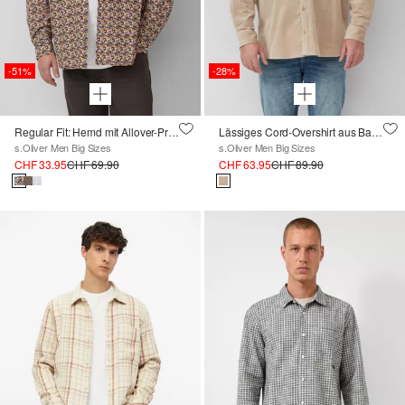
-51%
-28%
Regular Fit: Hemd mit Allover-Print und Brusttasche
Lässiges Cord-Overshirt aus Baumwollstretch
s.Oliver Men Big Sizes
s.Oliver Men Big Sizes
CHF 33.95
CHF 69.90
CHF 63.95
CHF 89.90