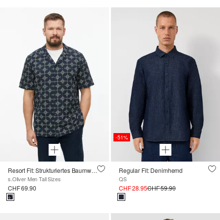
-51%
Resort Fit: Strukturiertes Baumwollhemd mit All-over-Print
Regular Fit: Denimhemd
s.Oliver Men Tall Sizes
QS
CHF 69.90
CHF 28.95
CHF 59.90