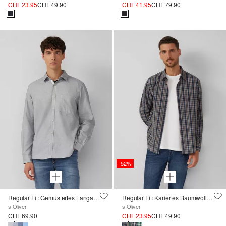
CHF 23.95
CHF 49.90
CHF 41.95
CHF 79.90
-52%
Regular Fit: Gemustertes Langarmhemd mit Brusttasche
Regular Fit: Kariertes Baumwoll-Hemd mit Kentkragen
s.Oliver
s.Oliver
CHF 69.90
CHF 23.95
CHF 49.90