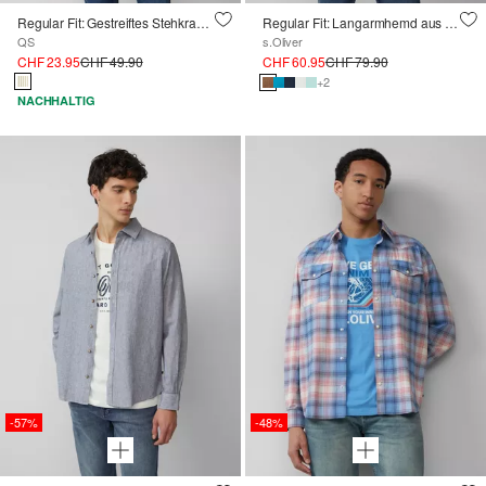
Regular Fit: Gestreiftes Stehkragenhemd aus Baumwolle
Regular Fit: Langarmhemd aus Leinen
QS
s.Oliver
CHF 23.95
CHF 49.90
CHF 60.95
CHF 79.90
+2
NACHHALTIG
-57%
-48%