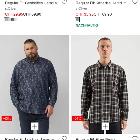
Regular Fit: Gestreiftes Hemd aus Baumwoll- und Leinenmix
Regular Fit: Kariertes Hemd im Western-Style
s.Oliver
s.Oliver
CHF 29.95
CHF 69.90
CHF 35.95
CHF 69.90
NACHHALTIG
-43%
-51%
Regular Fit: Leichtes Jacquard-Hemd mit Button-Down-Kragen
Regular Fit: Flanellhemd