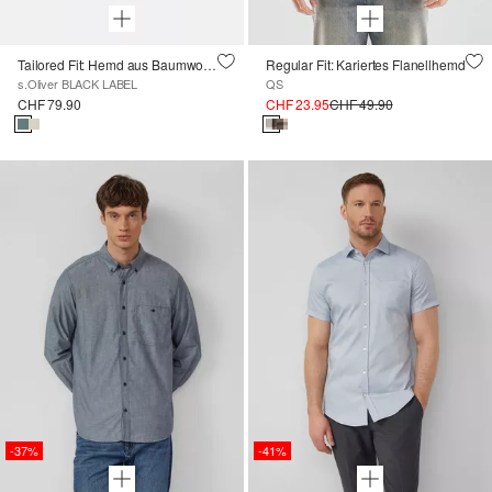
Tailored Fit: Hemd aus Baumwollstretch
Regular Fit: Kariertes Flanellhemd
s.Oliver BLACK LABEL
QS
CHF 79.90
CHF 23.95
CHF 49.90
-37%
-41%