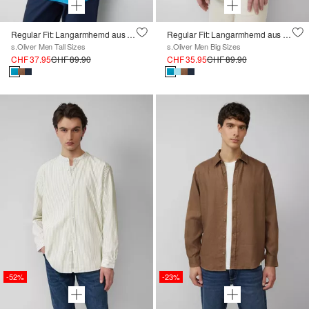
Regular Fit: Langarmhemd aus Leinen
Regular Fit: Langarmhemd aus Leinen
s.Oliver Men Tall Sizes
s.Oliver Men Big Sizes
CHF 37.95
CHF 89.90
CHF 35.95
CHF 89.90
-52%
-23%