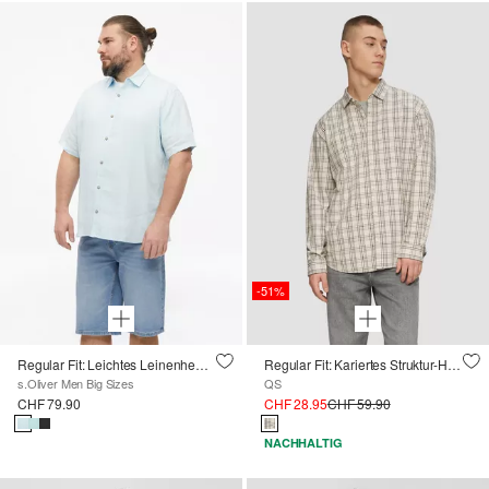
-51%
Regular Fit: Leichtes Leinenhemd mit Kentkragen
Regular Fit: Kariertes Struktur-Hemd aus Baumwolle
s.Oliver Men Big Sizes
QS
CHF 79.90
CHF 28.95
CHF 59.90
NACHHALTIG