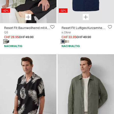
-42%
-32%
Resort Fit: Baumwollhemd mit All-over-Print
Resort Fit: Luftiges Kurzarmhemd aus Musselin
QS
s.Oliver
CHF 28.95
CHF 49.90
CHF 33.95
CHF 49.90
NACHHALTIG
NACHHALTIG