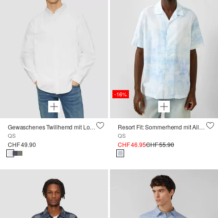
-16%
Gewaschenes Twillhemd mit Logostickerei
Resort Fit: Sommerhemd mit All-over-Print
QS
QS
CHF 49.90
CHF 46.95
CHF 55.90