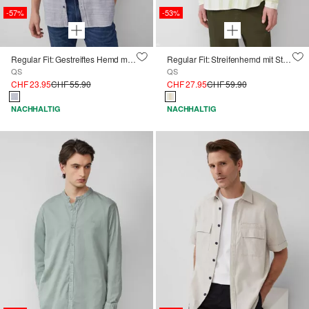
-57%
-53%
Regular Fit: Gestreiftes Hemd mit Logo-Stickerei
Regular Fit: Streifenhemd mit Strukturoptik
QS
QS
CHF 23.95
CHF 55.90
CHF 27.95
CHF 59.90
NACHHALTIG
NACHHALTIG