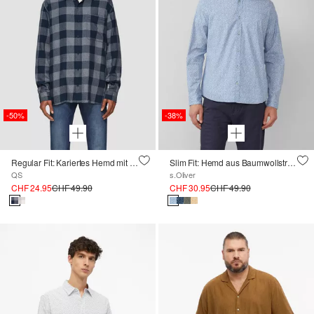
-50%
-38%
Regular Fit: Kariertes Hemd mit Brusttasche
Slim Fit: Hemd aus Baumwollstretch mit All-over-Print
QS
s.Oliver
CHF 24.95
CHF 49.90
CHF 30.95
CHF 49.90