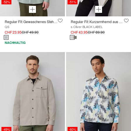
-52%
-51%
Regular Fit: Gewaschenes Stehkragenhemd mit Logo-Stickerei
Regular Fit: Kurzarmhemd aus Leinenmix
QS
s.Oliver BLACK LABEL
CHF 23.95
CHF 49.90
CHF 43.95
CHF 89.90
NACHHALTIG
-49%
-60%