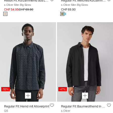
Resort Fit: Kurzarmhemd aus Leinenmix
Regular Fit: Weiches Kurzarmhemd mit Stickerei
s.Oliver Men Big Sizes
s.Oliver Men Big Sizes
CHF 54.95
CHF 69.90
CHF 69.90
-52%
-47%
Regular Fit: Hemd mit Alloverprint
Regular Fit: Baumwollhemd in Woll-Melange-Optik
QS
s.Oliver