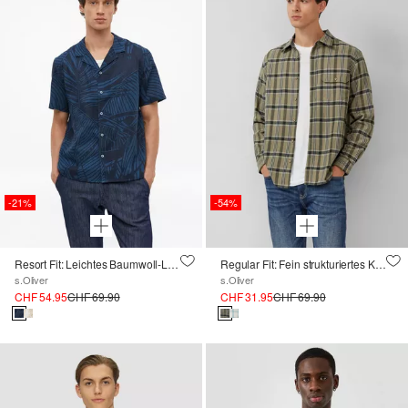
-21%
-54%
Resort Fit: Leichtes Baumwoll-Leinen-Hemd mit All-over-Print
Regular Fit: Fein strukturiertes Karohemd mit Kentkragen und Brusttasche
s.Oliver
s.Oliver
CHF 54.95
CHF 69.90
CHF 31.95
CHF 69.90