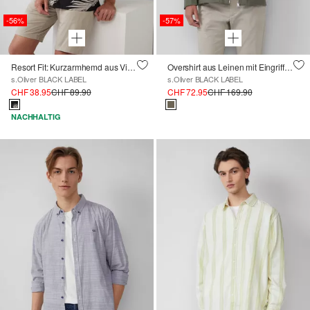
-56%
-57%
Resort Fit: Kurzarmhemd aus Viskosemix
Overshirt aus Leinen mit Eingrifftaschen
s.Oliver BLACK LABEL
s.Oliver BLACK LABEL
CHF 38.95
CHF 89.90
CHF 72.95
CHF 169.90
NACHHALTIG