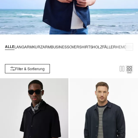
ALLE
LANGARM
KURZARM
BUSINESS
OVERSHIRTS
HOLZFÄLLERHEMDEN
Filter & Sortierung