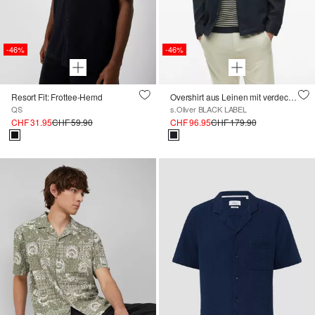
-46%
-46%
Resort Fit: Frottee-Hemd
Overshirt aus Leinen mit verdeckter Knopfleiste
QS
s.Oliver BLACK LABEL
CHF 31.95
CHF 59.90
CHF 96.95
CHF 179.90