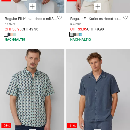
Regular Fit: Kurzarmhemd mit Strukturstreifen und Kentkragen
Regular Fit: Kariertes Hemd aus Baumwolle mit Button-Down-Kragen
s.Oliver
s.Oliver
CHF 36.95
CHF 49.90
CHF 33.95
CHF 49.90
NACHHALTIG
NACHHALTIG
-26%
-41%