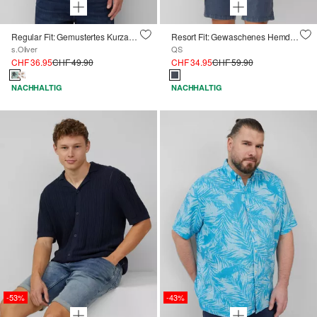
Regular Fit: Gemustertes Kurzarmhemd aus Baumwollstretch
Resort Fit: Gewaschenes Hemd aus Strukturware
s.Oliver
QS
CHF 36.95
CHF 49.90
CHF 34.95
CHF 59.90
NACHHALTIG
NACHHALTIG
-53%
-43%