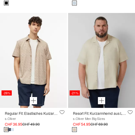
-26%
-21%
Regular Fit: Elastisches Kurzarmhemd mit All-over-Print
Resort Fit: Kurzarmhemd aus Leinenmix
s.Oliver
s.Oliver Men Big Sizes
CHF 36.95
CHF 49.90
CHF 54.95
CHF 69.90