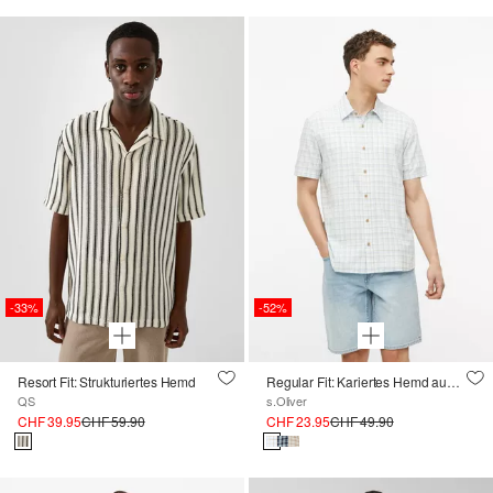
-33%
-52%
Resort Fit: Strukturiertes Hemd
Regular Fit: Kariertes Hemd aus leichtem Baumwoll-Viskose-Mix
QS
s.Oliver
CHF 39.95
CHF 59.90
CHF 23.95
CHF 49.90