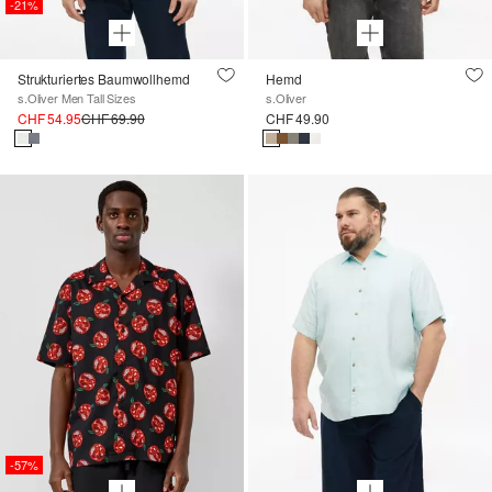
-21%
Strukturiertes Baumwollhemd
Hemd
s.Oliver Men Tall Sizes
s.Oliver
CHF 54.95
CHF 69.90
CHF 49.90
-57%