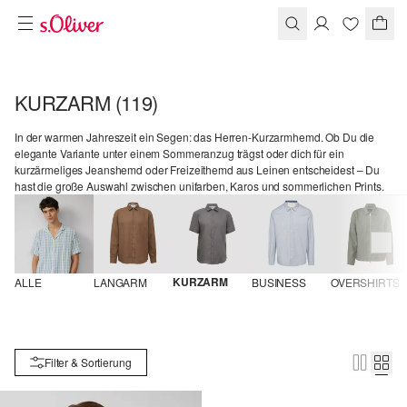
KURZARM
(119)
In der warmen Jahreszeit ein Segen: das Herren-Kurzarmhemd. Ob Du die
elegante Variante unter einem Sommeranzug trägst oder dich für ein
kurzärmeliges Jeanshemd oder Freizeithemd aus Leinen entscheidest – Du
hast die große Auswahl zwischen unifarben, Karos und sommerlichen Prints.
KURZARM
ALLE
LANGARM
BUSINESS
OVERSHIRTS
Filter & Sortierung