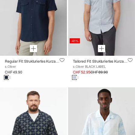
-41%
Regular Fit: Strukturiertes Kurzarmhemd mit Brusttaschen
Tailored Fit: Strukturiertes Kurzarm-Hemd aus Baumwollstretch
s.Oliver
s.Oliver BLACK LABEL
CHF 49.90
CHF 52.95
CHF 89.90