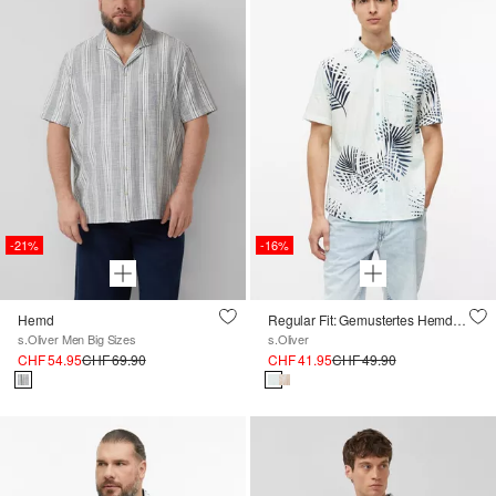
-21%
-16%
Hemd
Regular Fit: Gemustertes Hemd aus Baumwolle
s.Oliver Men Big Sizes
s.Oliver
CHF 54.95
CHF 69.90
CHF 41.95
CHF 49.90