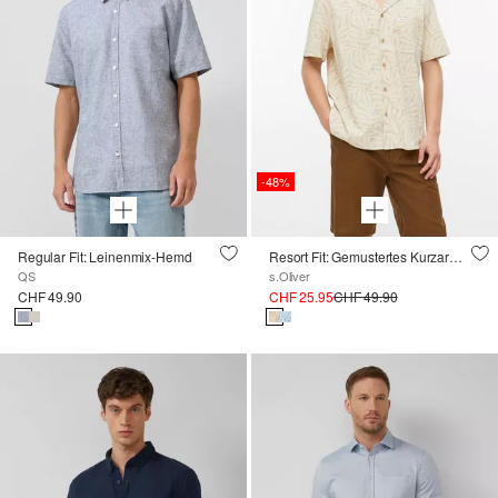
-48%
Regular Fit: Leinenmix-Hemd
Resort Fit: Gemustertes Kurzarmhemd aus Viskosemix
QS
s.Oliver
CHF 49.90
CHF 25.95
CHF 49.90