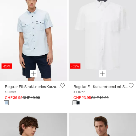
-26%
-52%
Regular Fit: Strukturiertes Kurzarmhemd mit Brusttaschen
Regular Fit: Kurzarmhemd mit Struktur-Streifen und Button-Down-Kragen
s.Oliver
s.Oliver
CHF 36.95
CHF 49.90
CHF 23.95
CHF 49.90