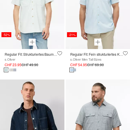
-52%
-21%
Regular Fit: Strukturiertes Baumwollhemd
Regular Fit: Fein strukturiertes Kurzarmhemd
s.Oliver
s.Oliver Men Tall Sizes
CHF 23.95
CHF 49.90
CHF 54.95
CHF 69.90