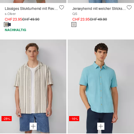
Lässiges Strukturhemd mit Reverskragen
Jerseyhemd mit weicher Strickstruktur
s.Oliver
QS
CHF 23.95
CHF 49.90
CHF 23.95
CHF 49.90
NACHHALTIG
-28%
-16%