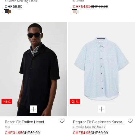
s.Oliver Men Big Sizes
s.Oliver
CHF 59.90
CHF 54.95
CHF 69.90
-46%
-21%
Resort Fit: Frottee-Hemd
Regular Fit: Elastisches Kurzarmhemd mit All-over-Print
QS
s.Oliver Men Big Sizes
CHF 31.95
CHF 59.90
CHF 54.95
CHF 69.90