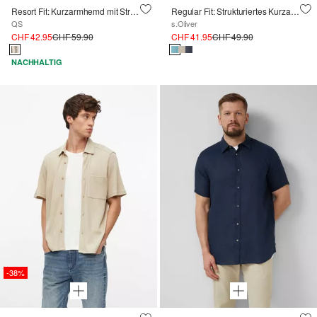
Resort Fit: Kurzarmhemd mit Strukturstreifen
Regular Fit: Strukturiertes Kurzarmhemd aus Baumwolle
QS
s.Oliver
CHF 42.95
CHF 59.90
CHF 41.95
CHF 49.90
NACHHALTIG
-38%