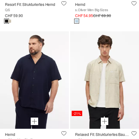
Resort Fit: Strukturiertes Hemd
Hemd
QS
s.Oliver Men Big Sizes
CHF 59.90
CHF 54.95
CHF 69.90
-21%
Hemd
Relaxed Fit: Strukturiertes Baumwollhemd mit Brusttasche