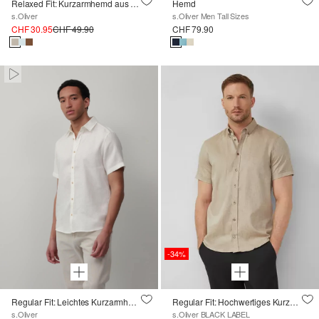
Relaxed Fit: Kurzarmhemd aus Waffelpiqué
Hemd
s.Oliver
s.Oliver Men Tall Sizes
CHF 30.95
CHF 49.90
CHF 79.90
Paused • Muted
-34%
Regular Fit: Leichtes Kurzarmhemd aus 100% Leinen
Regular Fit: Hochwertiges Kurzarm-Hemd aus Leinenmix
s.Oliver
s.Oliver BLACK LABEL