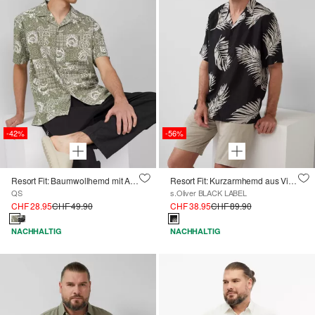
-42%
-56%
Resort Fit: Baumwollhemd mit All-over-Print
Resort Fit: Kurzarmhemd aus Viskosemix
QS
s.Oliver BLACK LABEL
CHF 28.95
CHF 49.90
CHF 38.95
CHF 89.90
NACHHALTIG
NACHHALTIG