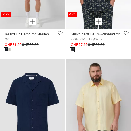
-42%
-17%
Resort Fit: Hemd mit Streifen
Strukturierte Baumwollhemd mit All-over-Print
QS
s.Oliver Men Big Sizes
CHF 31.95
CHF 55.90
CHF 57.95
CHF 69.90