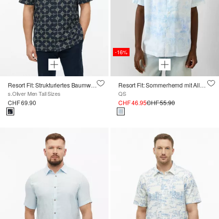
-16%
Resort Fit: Strukturiertes Baumwollhemd mit All-over-Print
Resort Fit: Sommerhemd mit All-over-Print
s.Oliver Men Tall Sizes
QS
CHF 69.90
CHF 46.95
CHF 55.90