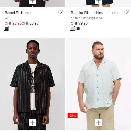
Resort Fit: Hemd
Regular Fit: Leichtes Leinenhemd mit Kentkragen
QS
s.Oliver Men Big Sizes
CHF 23.95
CHF 55.90
CHF 79.90
-21%