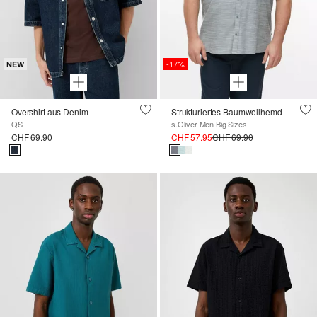
-17%
NEW
Overshirt aus Denim
Strukturiertes Baumwollhemd
QS
s.Oliver Men Big Sizes
CHF 69.90
CHF 57.95
CHF 69.90