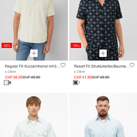
-22%
-16%
Regular Fit: Kurzarmhemd mit Strukturstreifen
Resort Fit: Strukturiertes Baumwollhemd mit All-over-Print
s.Oliver
s.Oliver
CHF 38.95
CHF 49.90
CHF 41.95
CHF 49.90