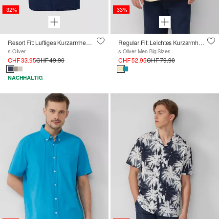
-32%
-33%
Resort Fit: Luftiges Kurzarmhemd aus Musselin
Regular Fit: Leichtes Kurzarmhemd aus 100% Leinen
s.Oliver
s.Oliver Men Big Sizes
CHF 33.95
CHF 49.90
CHF 52.95
CHF 79.90
NACHHALTIG