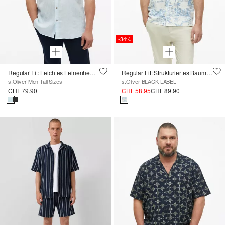
-34%
Regular Fit: Leichtes Leinenhemd mit Kentkragen
Regular Fit: Strukturiertes Baumwollhemd
s.Oliver Men Tall Sizes
s.Oliver BLACK LABEL
CHF 79.90
CHF 58.95
CHF 89.90