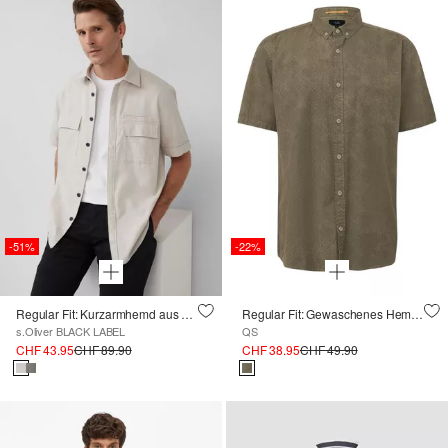
-51%
-22%
Regular Fit: Kurzarmhemd aus Leinenmix
Regular Fit: Gewaschenes Hemd mit All-over-Print
s.Oliver BLACK LABEL
QS
CHF 43.95
CHF 89.90
CHF 38.95
CHF 49.90