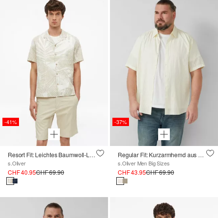
-41%
-37%
Resort Fit: Leichtes Baumwoll-Leinen-Hemd mit All-over-Print
Regular Fit: Kurzarmhemd aus Baumwolle
s.Oliver
s.Oliver Men Big Sizes
CHF 40.95
CHF 69.90
CHF 43.95
CHF 69.90