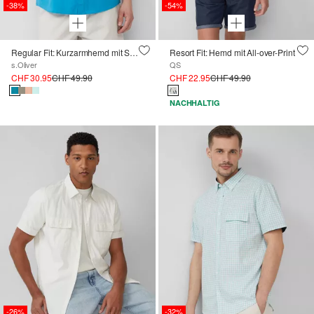
-38%
-54%
Regular Fit: Kurzarmhemd mit Struktur-Streifen und Button-Down-Kragen
Resort Fit: Hemd mit All-over-Print
s.Oliver
QS
CHF 30.95
CHF 49.90
CHF 22.95
CHF 49.90
NACHHALTIG
-26%
-32%