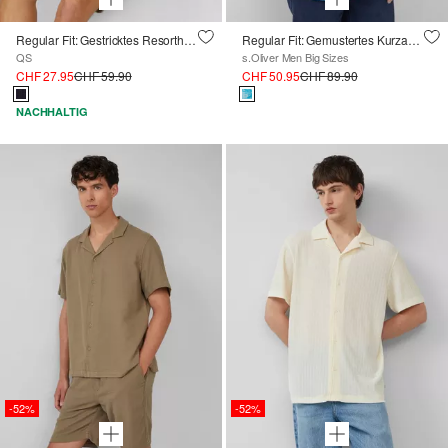
Regular Fit: Gestricktes Resorthemd mit Struktur
Regular Fit: Gemustertes Kurzarmhemd aus Leinen
QS
s.Oliver Men Big Sizes
CHF 27.95
CHF 59.90
CHF 50.95
CHF 89.90
NACHHALTIG
-52%
-52%