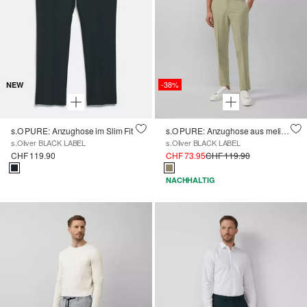
-38%
NEW
s.O PURE: Anzughose im Slim Fit
s.O PURE: Anzughose aus meliertem Stretch-Fabric
s.Oliver BLACK LABEL
s.Oliver BLACK LABEL
CHF 119.90
CHF 73.95
CHF 119.90
NACHHALTIG