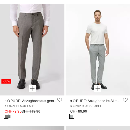
-33%
s.O PURE: Anzughose aus gemustertem Stretch-Gewebe
s.O PURE: Anzughose im Slim Fit aus Strukturware
s.Oliver BLACK LABEL
s.Oliver BLACK LABEL
CHF 79.95
CHF 119.90
CHF 89.90