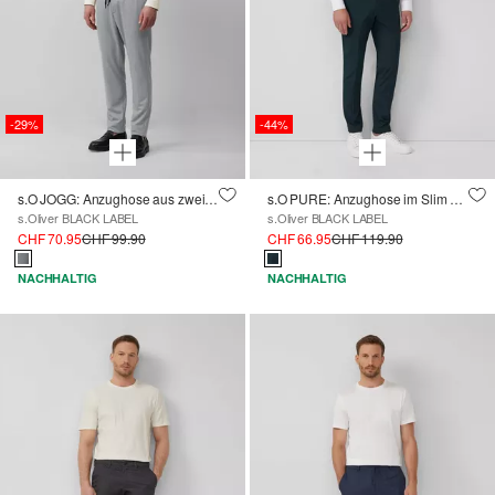
-29%
-44%
s.O JOGG: Anzughose aus zweifarbigem Piqué-Jersey
s.O PURE: Anzughose im Slim Fit aus meliertem Stretch-Twill
s.Oliver BLACK LABEL
s.Oliver BLACK LABEL
CHF 70.95
CHF 99.90
CHF 66.95
CHF 119.90
NACHHALTIG
NACHHALTIG