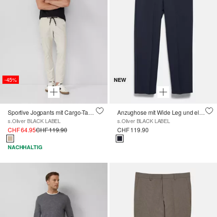
-45%
NEW
Sportive Jogpants mit Cargo-Taschen aus elastischem Jersey
Anzughose mit Wide Leg und elastischem Bund
s.Oliver BLACK LABEL
s.Oliver BLACK LABEL
CHF 64.95
CHF 119.90
CHF 119.90
NACHHALTIG