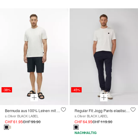
-38%
-45%
Bermuda aus 100% Leinen mit Elastikbund
Regular Fit: Jogg Pants elastischer Webware
s.Oliver BLACK LABEL
s.Oliver BLACK LABEL
CHF 61.95
CHF 99.90
CHF 64.95
CHF 119.90
NACHHALTIG