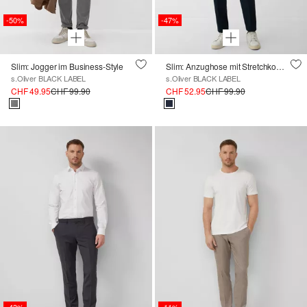
-50%
-47%
Slim: Jogger im Business-Style
Slim: Anzughose mit Stretchkomfort
s.Oliver BLACK LABEL
s.Oliver BLACK LABEL
CHF 49.95
CHF 99.90
CHF 52.95
CHF 99.90