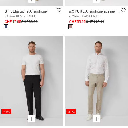
Slim: Elastische Anzughose
s.O PURE Anzughose aus meliertem Stretchgewebe
s.Oliver BLACK LABEL
s.Oliver BLACK LABEL
CHF 47.95
CHF 99.90
CHF 55.95
CHF 119.90
-44%
-31%