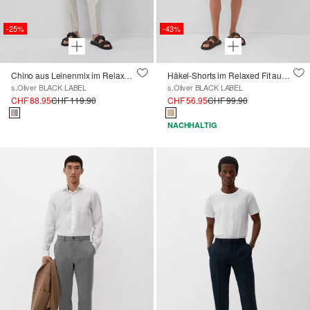
-25%
-43%
Chino aus Leinenmix im Relaxed Fit
Häkel-Shorts im Relaxed Fit aus Baumwolle
s.Oliver BLACK LABEL
s.Oliver BLACK LABEL
CHF 88.95
CHF 119.90
CHF 56.95
CHF 99.90
NACHHALTIG