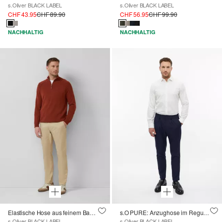
s.Oliver BLACK LABEL
s.Oliver BLACK LABEL
CHF 43.95
CHF 89.90
CHF 56.95
CHF 99.90
NACHHALTIG
NACHHALTIG
Elastische Hose aus feinem Baumwollstretch
s.O PURE: Anzughose im Regular Fit mit Bundfalten
s.Oliver BLACK LABEL
s.Oliver BLACK LABEL