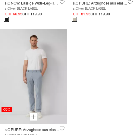
s.O NOW: Lässige Wide-Leg-Hose aus Stretch-Twill mit Elastikbund
s.O PURE: Anzughose aus elastischem Leinenmix
s.Oliver BLACK LABEL
s.Oliver BLACK LABEL
CHF 66.95
CHF 119.90
CHF 81.95
CHF 119.90
-33%
s.O PURE: Anzughose aus elastischem Leinenmix
s.Oliver BLACK LABEL