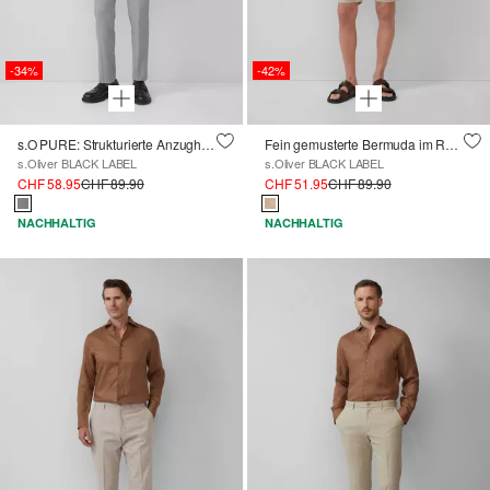
-34%
-42%
s.O PURE: Strukturierte Anzughose im Slim Fit
Fein gemusterte Bermuda im Regular Fit
s.Oliver BLACK LABEL
s.Oliver BLACK LABEL
CHF 58.95
CHF 89.90
CHF 51.95
CHF 89.90
NACHHALTIG
NACHHALTIG