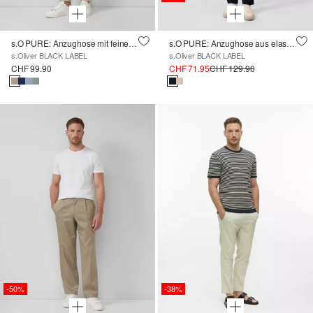
s.O PURE: Anzughose mit feiner Webstruktur
s.O PURE: Anzughose aus elastischem Leinenmix
s.Oliver BLACK LABEL
s.Oliver BLACK LABEL
CHF 99.90
CHF 71.95
CHF 129.90
-50%
-38%