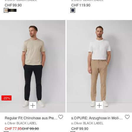
CHF 99.90
CHF 119.90
-22%
Regular Fit: Chinohose aus Premium-Baumwollstretch
s.O PURE: Anzughose in Woll-Optik
s.Oliver BLACK LABEL
s.Oliver BLACK LABEL
CHF 77.95
CHF 99.90
CHF 99.90