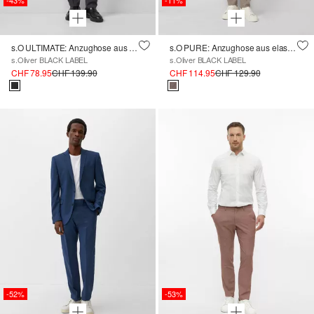
-43%
-11%
s.O ULTIMATE: Anzughose aus hochelastischem Wollmix
s.O PURE: Anzughose aus elastischem Leinenmix
s.Oliver BLACK LABEL
s.Oliver BLACK LABEL
CHF 78.95
CHF 139.90
CHF 114.95
CHF 129.90
-52%
-53%