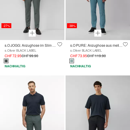
-27%
-38%
s.O JOGG: Anzughose im Slim Fit aus fein gemustertem Interlockjersey
s.O PURE: Anzughose aus meliertem Stretch-Twill
s.Oliver BLACK LABEL
s.Oliver BLACK LABEL
CHF 72.95
CHF 99.90
CHF 73.95
CHF 119.90
NACHHALTIG
NACHHALTIG