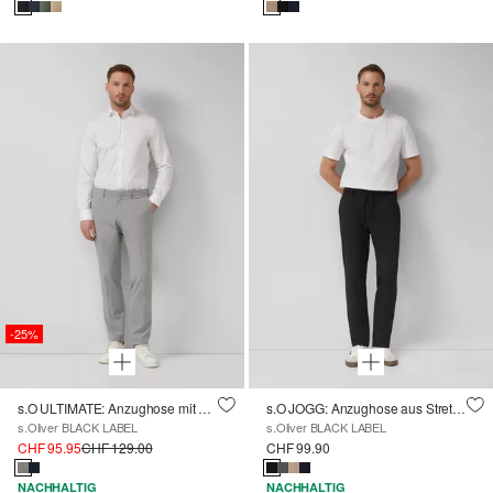
-25%
s.O ULTIMATE: Anzughose mit Hahnentritt-Muster
s.O JOGG: Anzughose aus Stretch-Jersey
s.Oliver BLACK LABEL
s.Oliver BLACK LABEL
CHF 95.95
CHF 129.00
CHF 99.90
NACHHALTIG
NACHHALTIG