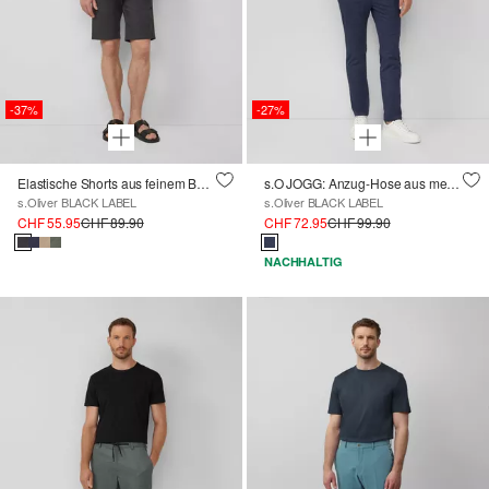
-37%
-27%
Elastische Shorts aus feinem Baumwollstretch
s.O JOGG: Anzug-Hose aus meliertem Piqué-Jersey
s.Oliver BLACK LABEL
s.Oliver BLACK LABEL
CHF 55.95
CHF 89.90
CHF 72.95
CHF 99.90
NACHHALTIG