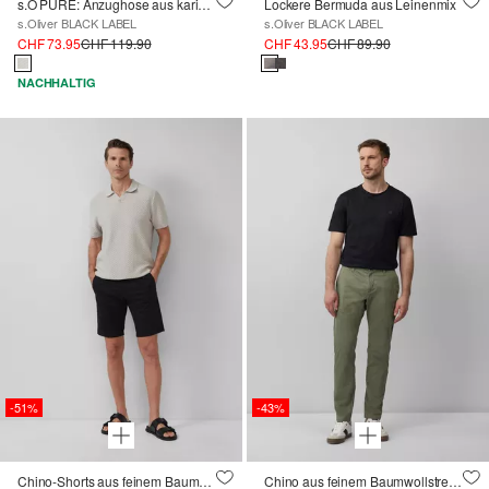
s.O PURE: Anzughose aus kariertem Stretch-Gewebe
Lockere Bermuda aus Leinenmix
s.Oliver BLACK LABEL
s.Oliver BLACK LABEL
CHF 73.95
CHF 119.90
CHF 43.95
CHF 89.90
NACHHALTIG
-51%
-43%
Chino-Shorts aus feinem Baumwollstretch
Chino aus feinem Baumwollstretch