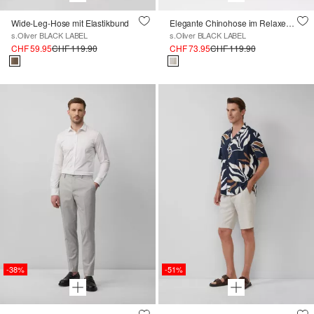
Wide-Leg-Hose mit Elastikbund
Elegante Chinohose im Relaxed Fit
s.Oliver BLACK LABEL
s.Oliver BLACK LABEL
CHF 59.95
CHF 119.90
CHF 73.95
CHF 119.90
-38%
-51%