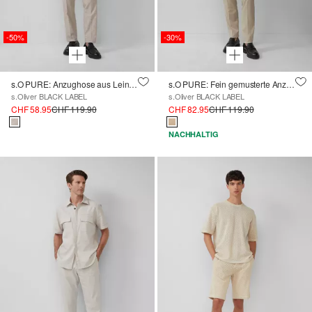
-50%
-30%
s.O PURE: Anzughose aus Leinenmix
s.O PURE: Fein gemusterte Anzughose
s.Oliver BLACK LABEL
s.Oliver BLACK LABEL
CHF 58.95
CHF 119.90
CHF 82.95
CHF 119.90
NACHHALTIG