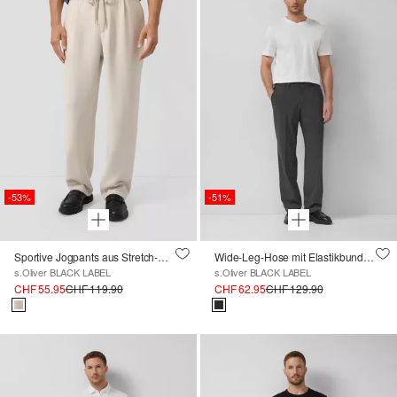
-53%
-51%
Sportive Jogpants aus Stretch-Gewebe
Wide-Leg-Hose mit Elastikbund aus meliertem Stretch-Gewebe
s.Oliver BLACK LABEL
s.Oliver BLACK LABEL
CHF 55.95
CHF 119.90
CHF 62.95
CHF 129.90