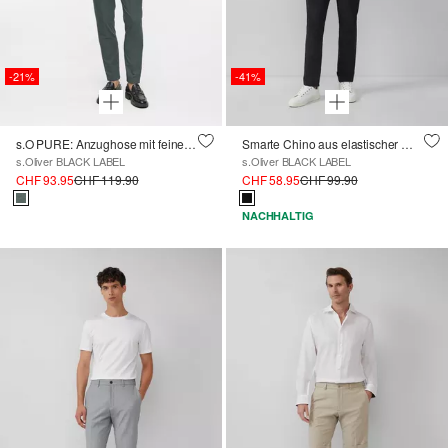
-21%
-41%
s.O PURE: Anzughose mit feiner Webstruktur
Smarte Chino aus elastischer Ware
s.Oliver BLACK LABEL
s.Oliver BLACK LABEL
CHF 93.95
CHF 119.90
CHF 58.95
CHF 99.90
NACHHALTIG