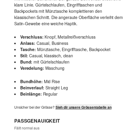
klare Linie. Gürtelschlaufen, Eingrifftaschen und
Backpockets mit Münztasche komplettieren den
klassischen Schnitt. Die angeraute Oberfläche verleiht dem
Satin-Gewebe eine weiche Haptik.
Verschluss:
Knopf, Metallreißverschluss
Anlass:
Casual, Business
Tasche:
Münztasche, Eingrifftasche, Backpocket
Stil:
Casual, klassisch, clean
Bund:
mit Gürtelschlaufen
Veredelung:
Waschung
Bundhöhe:
Mid Rise
Beinverlauf:
Straight Leg
Beinlänge:
Regular
Unsicher bei der Grösse?
Sieh dir unsere Grössentabelle an
PASSGENAUIGKEIT
Fällt normal aus