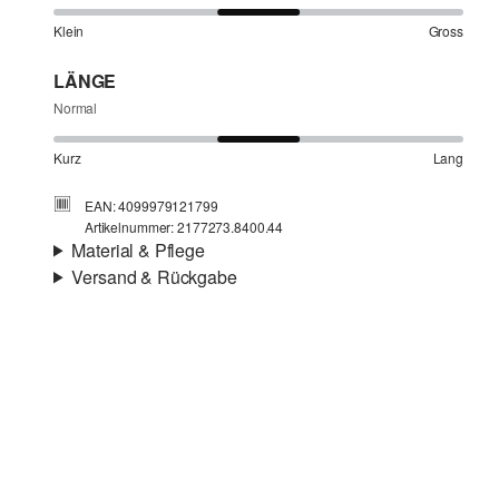
Klein
Gross
LÄNGE
Normal
Kurz
Lang
EAN: 4099979121799
Artikelnummer: 2177273.8400.44
Material & Pflege
Versand & Rückgabe
Stoff:
Satin
Versandinfortmationen
Eigenschaft:
weich, fein, elastisch, angeraut
Futter:
Baumwollfutter
Deine Bestellung wird innerhalb von 4–5 Werktagen per
Material:
Baumwollmix
SwissPost versendet. Für eine Standardlieferung betragen
die Versandkosten 4,00 CHF
Rückgabe