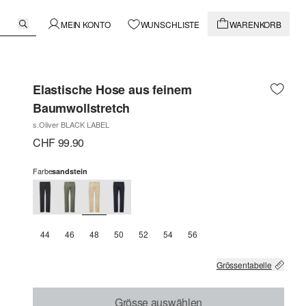
MEIN KONTO
WUNSCHLISTE
WARENKORB
Elastische Hose aus feinem
Baumwollstretch
s.Oliver BLACK LABEL
CHF 99.90
Farbe
sandstein
44
46
48
50
52
54
56
Grössentabelle
Grösse auswählen