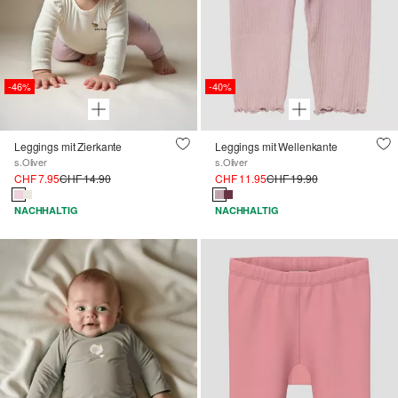
-46%
-40%
Leggings mit Zierkante
Leggings mit Wellenkante
s.Oliver
s.Oliver
CHF 7.95
CHF 14.90
CHF 11.95
CHF 19.90
NACHHALTIG
NACHHALTIG