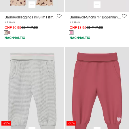
Baumwollleggings im Slim Fit mit All-over-Print und Rollsaum
Baumwoll-Shorts mit Bogenkante und Elastikbund
s.Oliver
s.Oliver
CHF 10.95
CHF 17.90
CHF 13.95
CHF 17.90
NACHHALTIG
NACHHALTIG
-23%
-35%