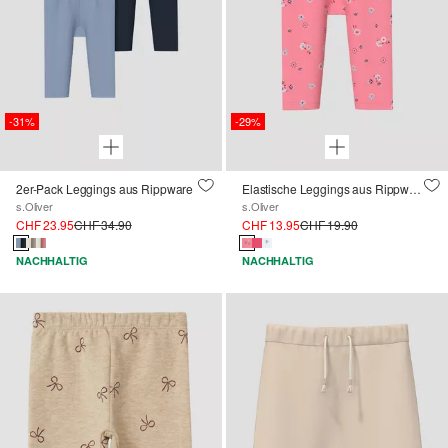
-31%
-29%
2er-Pack Leggings aus Rippware
Elastische Leggings aus Rippware
s.Oliver
s.Oliver
CHF 23.95
CHF 34.90
CHF 13.95
CHF 19.90
NACHHALTIG
NACHHALTIG