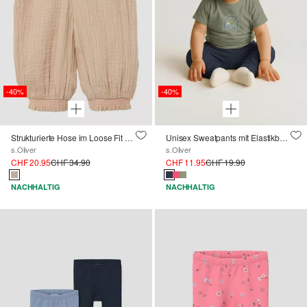
-40%
-40%
Strukturierte Hose im Loose Fit mit Smok-Details
Unisex Sweatpants mit Elastikbund
s.Oliver
s.Oliver
CHF 20.95
CHF 34.90
CHF 11.95
CHF 19.90
NACHHALTIG
NACHHALTIG