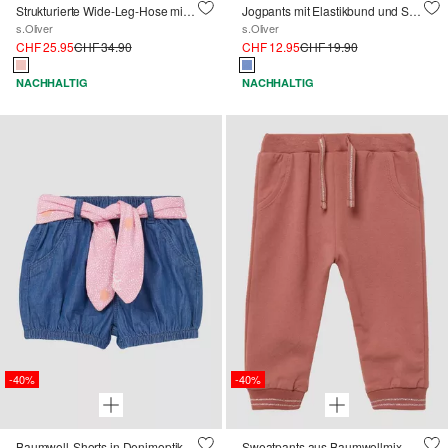
Strukturierte Wide-Leg-Hose mit Elastikbund
Jogpants mit Elastikbund und Stickerei
s.Oliver
s.Oliver
CHF 25.95
CHF 34.90
CHF 12.95
CHF 19.90
NACHHALTIG
NACHHALTIG
-40%
-40%
Baumwoll-Shorts in Denimoptik mit Gürtel
Sweatpants aus Baumwollmix mit Glitzerdetails