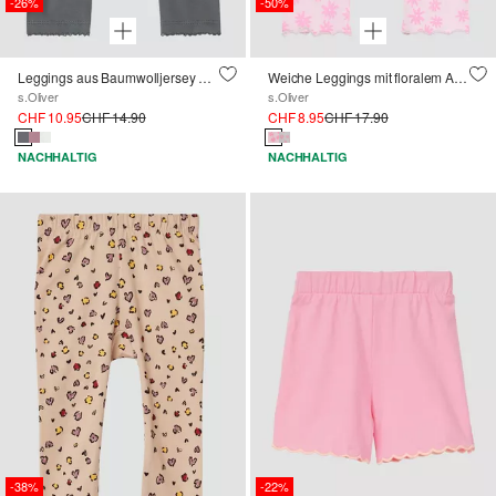
-26%
-50%
Leggings aus Baumwolljersey mit Verzierung am Saum
Weiche Leggings mit floralem All-Over-Print
s.Oliver
s.Oliver
CHF 10.95
CHF 14.90
CHF 8.95
CHF 17.90
NACHHALTIG
NACHHALTIG
-38%
-22%