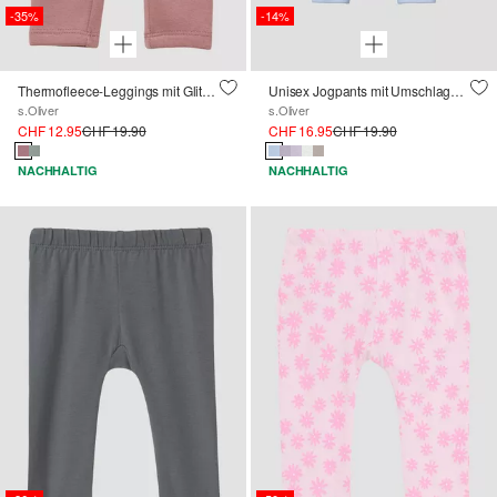
-35%
-14%
Thermofleece-Leggings mit Glitzerbund
Unisex Jogpants mit Umschlagbund
s.Oliver
s.Oliver
CHF 12.95
CHF 19.90
CHF 16.95
CHF 19.90
NACHHALTIG
NACHHALTIG