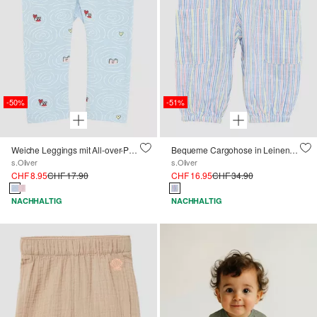
-50%
-51%
Weiche Leggings mit All-over-Print
Bequeme Cargohose in Leinenoptik
s.Oliver
s.Oliver
CHF 8.95
CHF 17.90
CHF 16.95
CHF 34.90
NACHHALTIG
NACHHALTIG