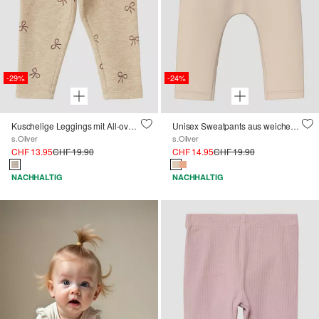
-29%
-24%
Kuschelige Leggings mit All-over-Print
Unisex Sweatpants aus weichem Baumwollmix mit Elastikbund
s.Oliver
s.Oliver
CHF 13.95
CHF 19.90
CHF 14.95
CHF 19.90
NACHHALTIG
NACHHALTIG