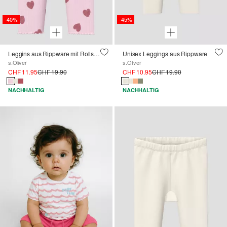
-40%
-45%
Leggins aus Rippware mit Rollsaum
Unisex Leggings aus Rippware
s.Oliver
s.Oliver
CHF 11.95
CHF 19.90
CHF 10.95
CHF 19.90
NACHHALTIG
NACHHALTIG