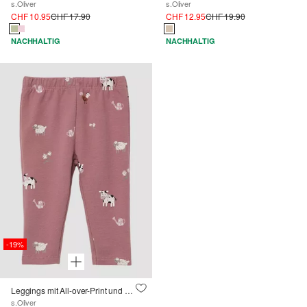
s.Oliver
s.Oliver
CHF 10.95
CHF 17.90
CHF 12.95
CHF 19.90
NACHHALTIG
NACHHALTIG
-19%
Leggings mit All-over-Print und Elastikbund
s.Oliver