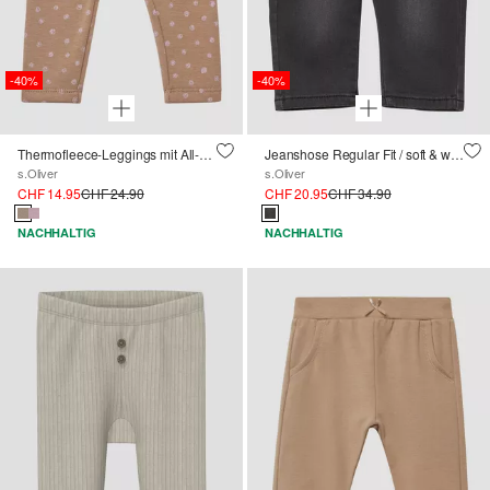
-40%
-40%
Thermofleece-Leggings mit All-over-Print
Jeanshose Regular Fit / soft & warm inside
s.Oliver
s.Oliver
CHF 14.95
CHF 24.90
CHF 20.95
CHF 34.90
NACHHALTIG
NACHHALTIG