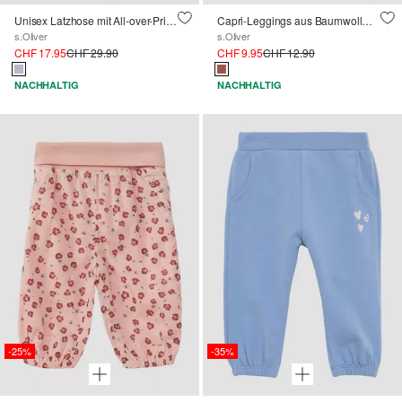
Unisex Latzhose mit All-over-Print aus leichter Sweatware
Capri-Leggings aus Baumwollmix mit Rüschen
s.Oliver
s.Oliver
CHF 17.95
CHF 29.90
CHF 9.95
CHF 12.90
NACHHALTIG
NACHHALTIG
-25%
-35%