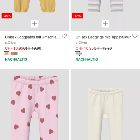
-45%
-45%
Unisex Joggpants mit Umschlagbund
Unisex Leggings mit Rippstruktur
s.Oliver
s.Oliver
CHF 10.95
CHF 19.90
CHF 10.95
CHF 19.90
NACHHALTIG
NACHHALTIG