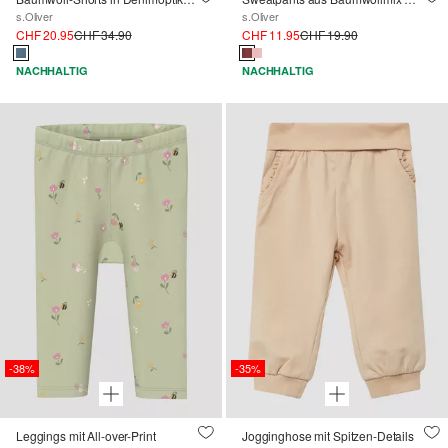
s.Oliver
s.Oliver
CHF 20.95
CHF 34.90
CHF 11.95
CHF 19.90
NACHHALTIG
NACHHALTIG
-38%
-35%
Leggings mit All-over-Print
Jogginghose mit Spitzen-Details