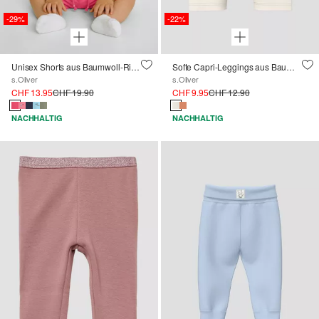
-29%
-22%
Unisex Shorts aus Baumwoll-Rippware
Softe Capri-Leggings aus Baumwollstretch
s.Oliver
s.Oliver
CHF 13.95
CHF 19.90
CHF 9.95
CHF 12.90
NACHHALTIG
NACHHALTIG