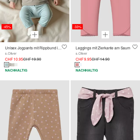
-45%
-33%
Unisex Jogpants mit Rippbund im Loose Fit
Leggings mit Zierkante am Saum
s.Oliver
s.Oliver
CHF 10.95
CHF 19.90
CHF 9.95
CHF 14.90
NACHHALTIG
NACHHALTIG