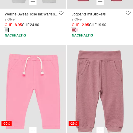
Weiche Sweat-Hose mit Waffelstruktur
Jogpants mit Stickerei
s.Oliver
s.Oliver
CHF 18.95
CHF 24.90
CHF 12.95
CHF 19.90
NACHHALTIG
NACHHALTIG
-35%
-29%