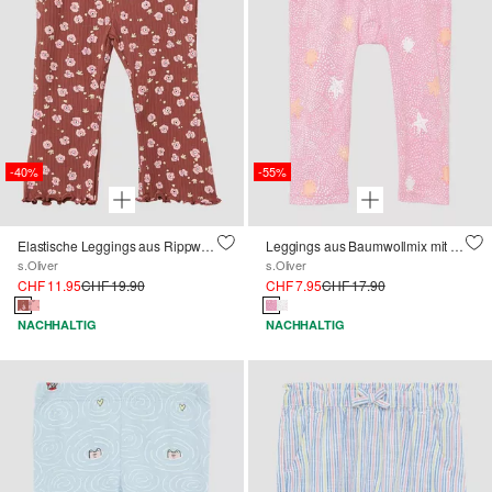
-40%
-55%
Elastische Leggings aus Rippware mit Flared Leg
Leggings aus Baumwollmix mit All-over-Print
s.Oliver
s.Oliver
CHF 11.95
CHF 19.90
CHF 7.95
CHF 17.90
NACHHALTIG
NACHHALTIG