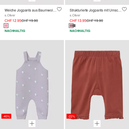
Weiche Jogpants aus Baumwollstretch mit elastischem Bund
Strukturierte Jogpants mit Umschlagbund
s.Oliver
s.Oliver
CHF 12.95
CHF 19.90
CHF 13.95
CHF 19.90
NACHHALTIG
NACHHALTIG
-40%
-22%