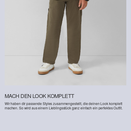
Durch die Verwendung von Bio-Fasern unterstützen wir die
Gewinnung von Naturfasern aus kontrolliert biologischem Anbau.
Bio-Baumwolle: Dieses Produkt enthält Bio-Baumwolle. In der
ökologischen Landwirtschaft werden keine chemischen
Düngemittel und Pestizide verwendet. Damit unterstützen wir die
Bodengesundheit und helfen, den Wasserverbrauch zu reduzieren.
MACH DEN LOOK KOMPLETT
Wir haben dir passende Styles zusammengestellt, die deinen Look komplett
machen. So wird aus einem Lieblingsstück ganz einfach ein perfektes Outfit.