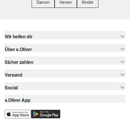
Damen
Herren
Kinder
Wir helfen dir
Über s.Oliver
Hilfe & FAQ
Größenberatung
Sicher zahlen
Newsletter
Rückgabe
s.Oliver Card
Versand
Rechnung
Top-Kategorien
s.Oliver Group
Kreditkarte
Social
Sendungsverfolgung
Career
PayPal
SwissPost
s.Oliver App
instagram
Wunschliste
TWINT
PickPost
facebook
Nachhaltigkeit
Klarna
My Post 24
pinterest
Storefinder
SSL-Verschlüsselung