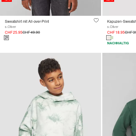
Sweatshirt mit All-over-Print
s.Oliver
s.Oliver
CHF 25.95
CHF 49.90
CHF 18.95
CHF 3
NACHHALTIG