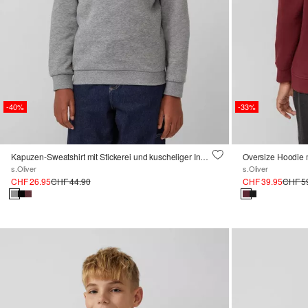
-40%
-33%
Kapuzen-Sweatshirt mit Stickerei und kuscheliger Innenseite
s.Oliver
s.Oliver
CHF 26.95
CHF 44.90
CHF 39.95
CHF 5