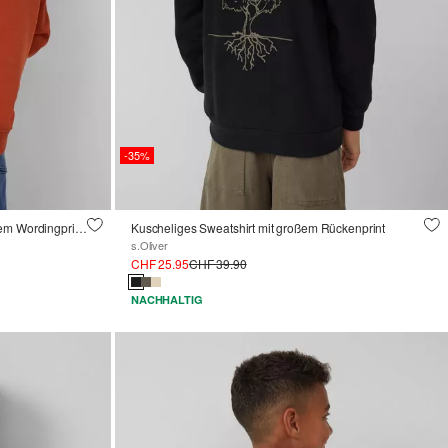
-35%
Kuscheliger Oversize-Hoodie mit großem Wordingprint am Rücken
Kuscheliges Sweatshirt mit großem Rückenprint
s.Oliver
CHF 25.95
CHF 39.90
NACHHALTIG