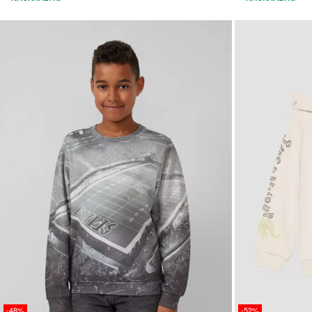
-48%
-52%