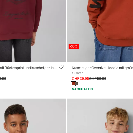
-33%
Oversize Hoodie mit Rückenprint und kuscheliger Innenseite
s.Oliver
9.90
CHF 39.95
CHF 59.90
NACHHALTIG