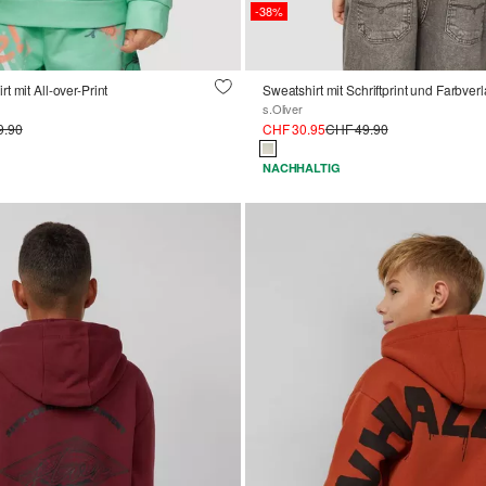
-38%
 mit All-over-Print
Sweatshirt mit Schriftprint und Farbverl
s.Oliver
9.90
CHF 30.95
CHF 49.90
NACHHALTIG