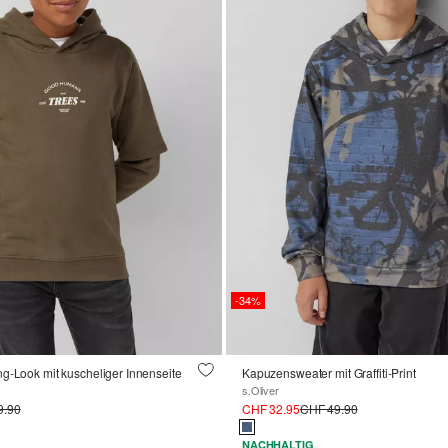
-34%
g-Look mit kuscheliger Innenseite
Kapuzensweater mit Graffiti-Print
s.Oliver
9.90
CHF 32.95
CHF 49.90
NACHHALTIG