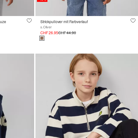
puze
Strickpullover mit Farbverlauf
s.Oliver
CHF 26.95
CHF 44.90