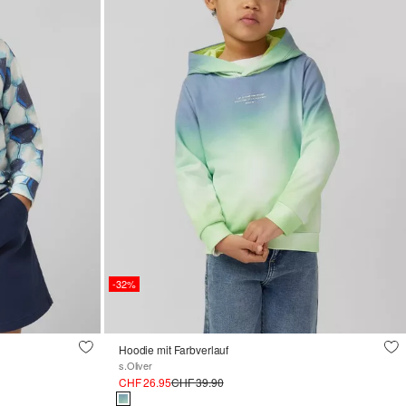
-32%
Hoodie mit Farbverlauf
s.Oliver
CHF 26.95
CHF 39.90