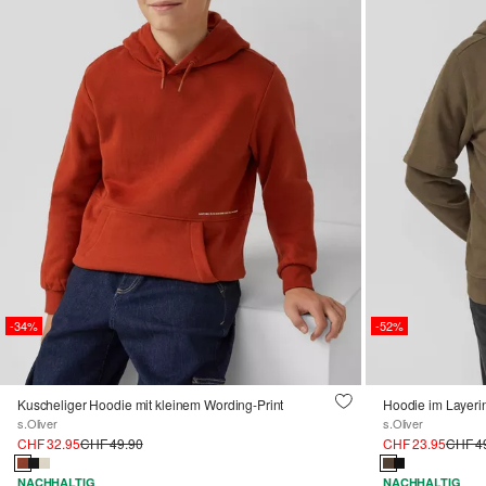
-34%
-52%
Kuscheliger Hoodie mit kleinem Wording-Print
Hoodie im Layerin
s.Oliver
s.Oliver
CHF 32.95
CHF 49.90
CHF 23.95
CHF 4
NACHHALTIG
NACHHALTIG