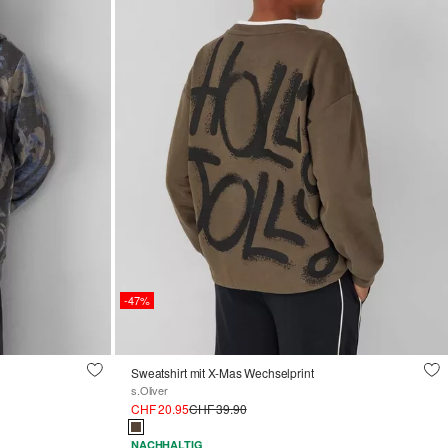
-47%
Sweatshirt mit X-Mas Wechselprint
s.Oliver
CHF 20.95
CHF 39.90
NACHHALTIG