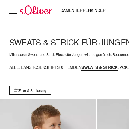
DAMEN
HERREN
KINDER
SWEATS & STRICK FÜR JUNGE
Mit unseren Sweat- und Strick-Pieces für Jungen wird es gemütlich. Bequeme, 
ALLE
JEANS
HOSEN
SHIRTS & HEMDEN
SWEATS & STRICK
JACK
Filter & Sortierung