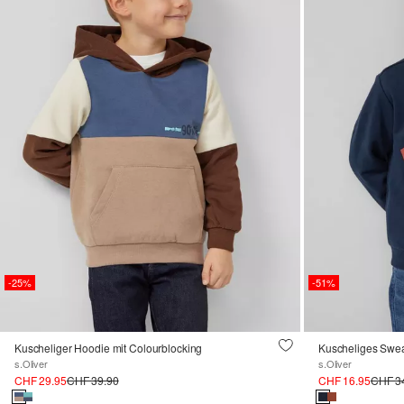
-25%
-51%
Kuscheliger Hoodie mit Colourblocking
Kuscheliges Sweat
s.Oliver
s.Oliver
CHF 29.95
CHF 39.90
CHF 16.95
CHF 3