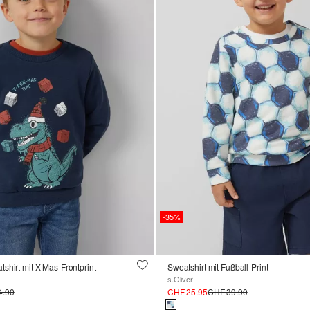
-35%
shirt mit X-Mas-Frontprint
Sweatshirt mit Fußball-Print
s.Oliver
4.90
CHF 25.95
CHF 39.90