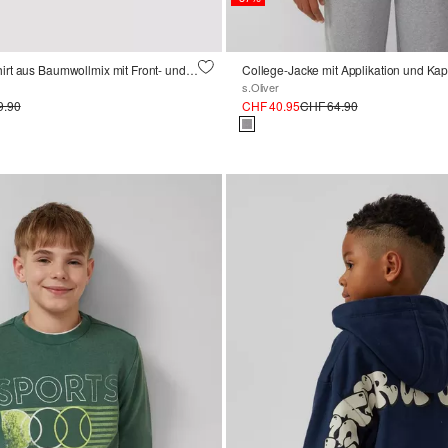
Kapuzen-Sweatshirt aus Baumwollmix mit Front- und Ärmelprint
College-Jacke mit Applikation und Ka
s.Oliver
9.90
CHF 40.95
CHF 64.90