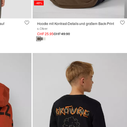
-48%
auf
Hoodie mit Kontrast-Details und großem Back-Print
s.Oliver
CHF 25.95
CHF 49.90