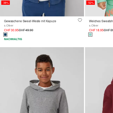
-38%
-52%
Gewaschene Sweat-Weste mit Kapuze
Weiches Sweatshirt
s.Oliver
s.Oliver
CHF 30.95
CHF 49.90
CHF 18.95
CHF 3
NACHHALTIG