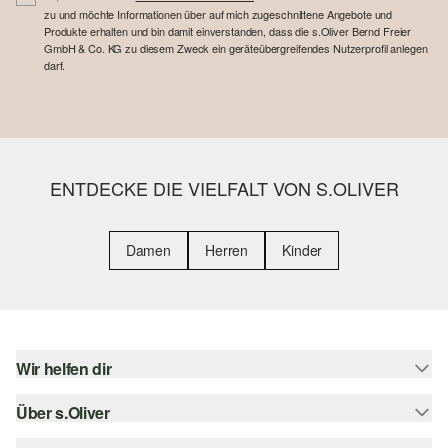
zu und möchte Informationen über auf mich zugeschnittene Angebote und
Produkte erhalten und bin damit einverstanden, dass die s.Oliver Bernd Freier
GmbH & Co. KG zu diesem Zweck ein geräteübergreifendes Nutzerprofil anlegen
darf.
ENTDECKE DIE VIELFALT VON S.OLIVER
Damen
Herren
Kinder
Wir helfen dir
Über s.Oliver
Hilfe & FAQ
Größenberatung