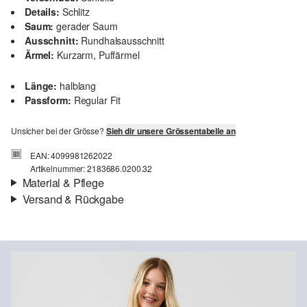
Details:
Schlitz
Saum:
gerader Saum
Ausschnitt:
Rundhalsausschnitt
Ärmel:
Kurzarm, Puffärmel
Länge:
halblang
Passform:
Regular Fit
Unsicher bei der Grösse?
Sieh dir unsere Grössentabelle an
EAN: 4099981262022
Artikelnummer: 2183686.0200.32
Material & Pflege
Versand & Rückgabe
Stoff:
Spitze, Mesh
Versandinfortmationen
Eigenschaft:
elastisch
Deine Bestellung wird innerhalb von 4–5 Werktagen per SwissPost
versendet. Für eine Standardlieferung betragen die Versandkosten
4,00 CHF