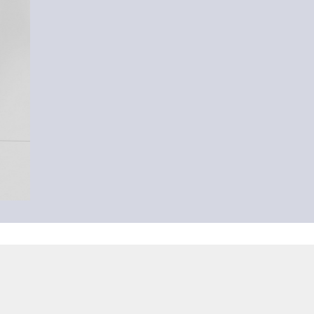
-52%
Jeans-Shorts Abby / Relaxed Fit / Mid Rise
CHF 23.95
CHF 49.90