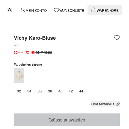
MEIN KONTO
WUNSCHLISTE
WARENKORB
Vichy Karo-Bluse
QS
CHF 20.95
CHF 49.90
Farbe
helles zitrone
32
34
36
38
40
42
44
Grössentabelle
Grösse auswählen