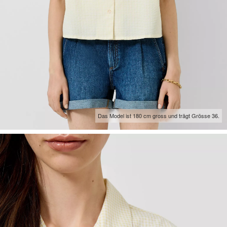
Das Model ist 180 cm gross und trägt Grösse 36.