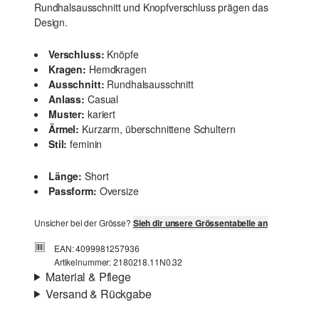
Rundhalsausschnitt und Knopfverschluss prägen das
Design.
Verschluss:
Knöpfe
Kragen:
Hemdkragen
Ausschnitt:
Rundhalsausschnitt
Anlass:
Casual
Muster:
kariert
Ärmel:
Kurzarm, überschnittene Schultern
Stil:
feminin
Länge:
Short
Passform:
Oversize
Unsicher bei der Grösse?
Sieh dir unsere Grössentabelle an
EAN: 4099981257936
Artikelnummer: 2180218.11N0.32
Material & Pflege
Versand & Rückgabe
Stoff:
Webware
Versandinfortmationen