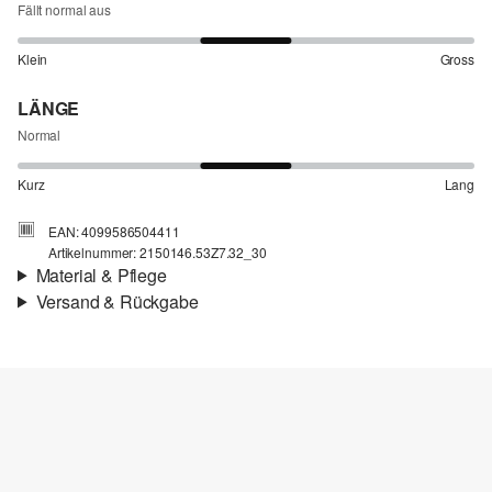
Fällt normal aus
Klein
Gross
LÄNGE
Normal
Kurz
Lang
EAN: 4099586504411
Artikelnummer: 2150146.53Z7.32_30
Material & Pflege
Versand & Rückgabe
Stoff:
Denim
Versandinfortmationen
Eigenschaft:
elastisch
Material:
Baumwollmix
Deine Bestellung wird innerhalb von 4–5 Werktagen per SwissPost
versendet. Für eine Standardlieferung betragen die Versandkosten
4,00 CHF
Rückgabe