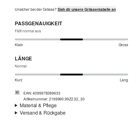
Unsicher bei der Grösse?
Sieh dir unsere Grössentabelle an
PASSGENAUIGKEIT
Fällt normal aus
Klein
Gross
LÄNGE
Normal
Kurz
Lang
EAN: 4099978389633
Artikelnummer: 2169990.99Z2.32_30
Material & Pflege
Versand & Rückgabe
Stoff:
Denim
Versandinfortmationen
Eigenschaft:
weich
Material:
Baumwollmix
Deine Bestellung wird innerhalb von 4–5 Werktagen per