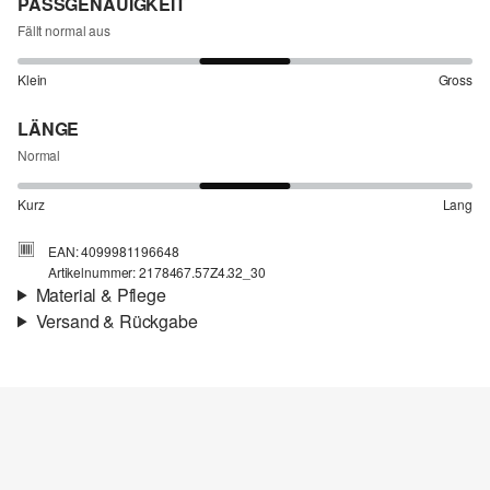
PASSGENAUIGKEIT
Fällt normal aus
Klein
Gross
LÄNGE
Normal
Kurz
Lang
EAN: 4099981196648
Artikelnummer: 2178467.57Z4.32_30
Material & Pflege
Versand & Rückgabe
Stoff:
Denim
Versandinfortmationen
Eigenschaft:
elastisch
Material:
Baumwollmix
Deine Bestellung wird innerhalb von 4–5 Werktagen per SwissPost
versendet. Für eine Standardlieferung betragen die Versandkosten
4,00 CHF