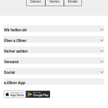
Damen
Herren
Kinder
Wir helfen dir
Über s.Oliver
Hilfe & FAQ
Größenberatung
Sicher zahlen
Newsletter
Rückgabe
s.Oliver Card
Versand
Rechnung
Top-Kategorien
s.Oliver Group
Kreditkarte
Social
Sendungsverfolgung
Career
PayPal
SwissPost
s.Oliver App
instagram
Wunschliste
TWINT
PickPost
facebook
Nachhaltigkeit
Klarna
My Post 24
pinterest
Storefinder
SSL-Verschlüsselung
youtube