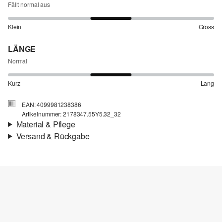
Fällt normal aus
Klein
Gross
LÄNGE
Normal
Kurz
Lang
EAN: 4099981238386
Artikelnummer: 2178347.55Y5.32_32
Material & Pflege
Versand & Rückgabe
Stoff:
Denim
Versandinfortmationen
Eigenschaft:
fest
Material:
Baumwolle
Deine Bestellung wird innerhalb von 4–5 Werktagen per SwissPost
versendet. Für eine Standardlieferung betragen die Versandkosten
4,00 CHF
Rückgabe