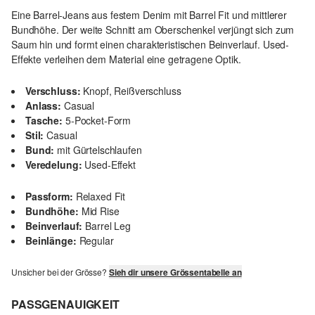
Eine Barrel-Jeans aus festem Denim mit Barrel Fit und mittlerer
Bundhöhe. Der weite Schnitt am Oberschenkel verjüngt sich zum
Saum hin und formt einen charakteristischen Beinverlauf. Used-
Effekte verleihen dem Material eine getragene Optik.
Verschluss:
Knopf, Reißverschluss
Anlass:
Casual
Tasche:
5-Pocket-Form
Stil:
Casual
Bund:
mit Gürtelschlaufen
Veredelung:
Used-Effekt
Passform:
Relaxed Fit
Bundhöhe:
Mid Rise
Beinverlauf:
Barrel Leg
Beinlänge:
Regular
Unsicher bei der Grösse?
Sieh dir unsere Grössentabelle an
PASSGENAUIGKEIT