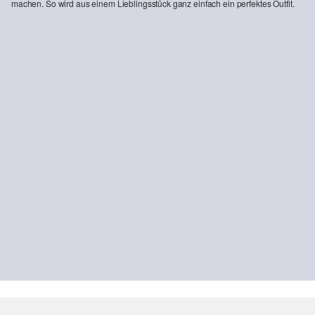
machen. So wird aus einem Lieblingsstück ganz einfach ein perfektes Outfit.
Gestreiftes Langarmshirt aus Flammgarn mit U-Boot-Ausschnitt
CHF 39.90