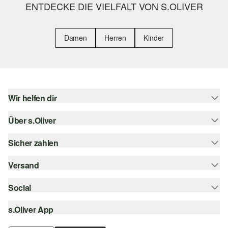
ENTDECKE DIE VIELFALT VON S.OLIVER
Damen
Herren
Kinder
Wir helfen dir
Über s.Oliver
Hilfe & FAQ
Größenberatung
Sicher zahlen
Newsletter
Rückgabe
s.Oliver Card
Versand
Rechnung
Top-Kategorien
s.Oliver Group
Kreditkarte
Social
Sendungsverfolgung
Career
PayPal
SwissPost
s.Oliver App
instagram
Wunschliste
TWINT
PickPost
facebook