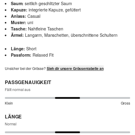
Saum:
seitlich geschlitzter Saum
Kapuze:
integrierte Kapuze, gefüttert
Anlass:
Casual
Muster:
uni
Tasche:
Nahtfeine Taschen
Ärmel:
Langarm, Manschetten, überschnittene Schultern
Länge:
Short
Passform:
Relaxed Fit
Unsicher bei der Grösse?
Sieh dir unsere Grössentabelle an
PASSGENAUIGKEIT
Fällt normal aus
Klein
Gross
LÄNGE
Normal