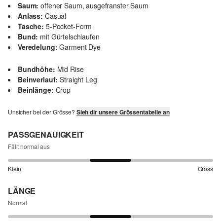
Saum:
offener Saum, ausgefranster Saum
Anlass:
Casual
Tasche:
5-Pocket-Form
Bund:
mit Gürtelschlaufen
Veredelung:
Garment Dye
Bundhöhe:
Mid Rise
Beinverlauf:
Straight Leg
Beinlänge:
Crop
Unsicher bei der Grösse?
Sieh dir unsere Grössentabelle an
PASSGENAUIGKEIT
Fällt normal aus
Klein
Gross
LÄNGE
Normal