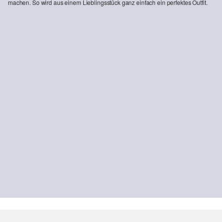
machen. So wird aus einem Lieblingsstück ganz einfach ein perfektes Outfit.
-30%
Verkürzte Bluse aus Leinen im Relaxed Fit
CHF 82.95
CHF 119.90