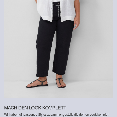
Nachhaltig zertifizierte Faser
Im Bereich nachhaltig zertifizierter Fasern engagieren wir uns für
Naturfasern aus erneuerbaren Quellen. Ihre Rohstoffe sind
ressourcenschonend angebaut.
Supporting Better Cotton: Wenn Du dich für unsere
Baumwollprodukte entscheidest, unterstützt Du unsere Investition
in die Mission von Better Cotton, Gemeinschaften zu helfen
fortzubestehen und zu gedeihen; und gleichzeitig die Umwelt zu
schützen und wiederherzustellen. Better Cotton unterstützt
landwirtschaftliche Gemeinschaften in sozialer, ökologischer und
wirtschaftlicher Hinsicht, indem Landwirt: innen in nachhaltigeren
Anbaumethoden geschult werden. Dieses Produkt wird über ein
System der Massenbilanz erzeugt und enthält daher
möglicherweise kein Better Cotton. Mehr Informationen dazu
findest du unter https://www.soliver.ch/responsible-fashion/soziale-
verantwortung/
MACH DEN LOOK KOMPLETT
Wir haben dir passende Styles zusammengestellt, die deinen Look komplett