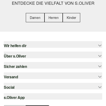
ENTDECKE DIE VIELFALT VON S.OLIVER
Damen
Herren
Kinder
Wir helfen dir
Über s.Oliver
Hilfe & FAQ
Größenberatung
Sicher zahlen
Newsletter
Rückgabe
s.Oliver Card
Versand
Rechnung
Top-Kategorien
s.Oliver Group
Kreditkarte
Social
Sendungsverfolgung
Career
PayPal
SwissPost
s.Oliver App
instagram
Wunschliste
TWINT
PickPost
facebook