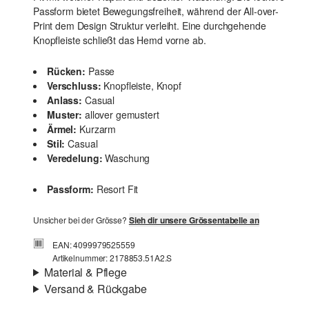
Passform bietet Bewegungsfreiheit, während der All-over-
Print dem Design Struktur verleiht. Eine durchgehende
Knopfleiste schließt das Hemd vorne ab.
Rücken:
Passe
Verschluss:
Knopfleiste, Knopf
Anlass:
Casual
Muster:
allover gemustert
Ärmel:
Kurzarm
Stil:
Casual
Veredelung:
Waschung
Passform:
Resort Fit
Unsicher bei der Grösse?
Sieh dir unsere Grössentabelle an
EAN: 4099979525559
Artikelnummer: 2178853.51A2.S
Material & Pflege
Versand & Rückgabe
Stoff:
Webware
Versandinfortmationen