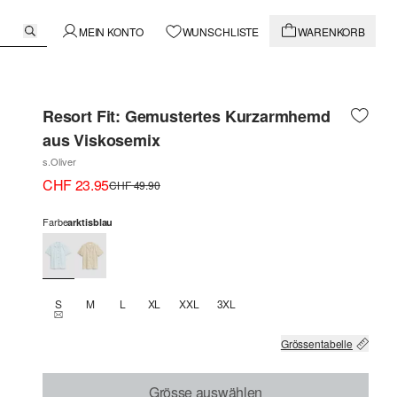
MEIN KONTO
WUNSCHLISTE
WARENKORB
Resort Fit: Gemustertes Kurzarmhemd
aus Viskosemix
s.Oliver
CHF 23.95
CHF 49.90
Farbe
arktisblau
S
M
L
XL
XXL
3XL
THIS SIZE IS CURRENTLY OUT OF STOCK
Grössentabelle
Grösse auswählen