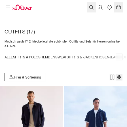
OUTFITS
(17)
Modisch gestylt? Entdecke jetzt die schönsten Outfits und Sets für Herren online bei
s.Oliver.
ALLE
SHIRTS & POLOS
HEMDEN
SWEATSHIRTS & -JACKEN
HOSEN
JEANS
KUR
Filter & Sortierung