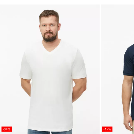
-34%
-17%