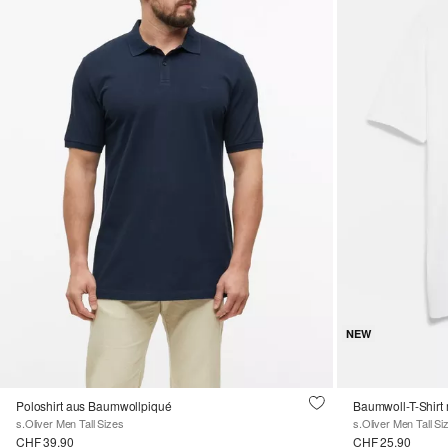
NEW
Poloshirt aus Baumwollpiqué
Baumwoll-T-Shirt 
s.Oliver Men Tall Sizes
s.Oliver Men Tall Si
CHF 39.90
CHF 25.90