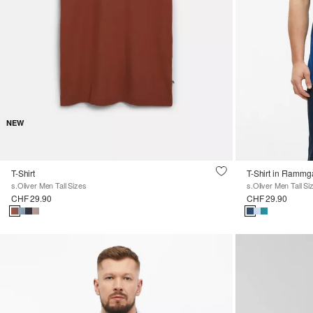
NEW
T-Shirt
T-Shirt in Flammg
s.Oliver Men Tall Sizes
s.Oliver Men Tall Si
CHF 29.90
CHF 29.90