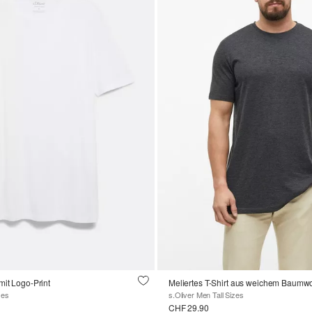
mit Logo-Print
Meliertes T-Shirt aus weichem Baumwo
zes
s.Oliver Men Tall Sizes
CHF 29.90