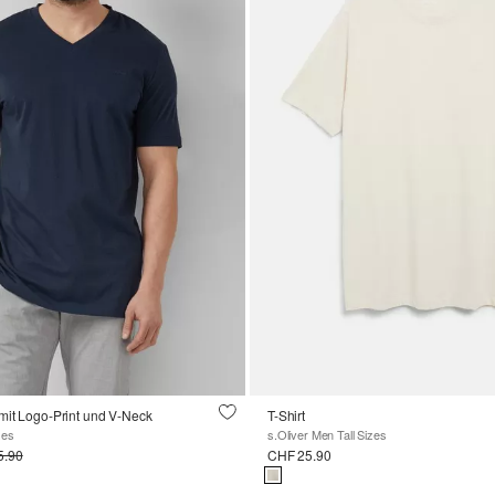
mit Logo-Print und V-Neck
T-Shirt
zes
s.Oliver Men Tall Sizes
5.90
CHF 25.90