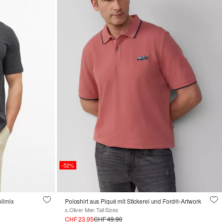
-52%
llmix
Poloshirt aus Piqué mit Stickerei und Ford®-Artwork
s.Oliver Men Tall Sizes
CHF 23.95
CHF 49.90