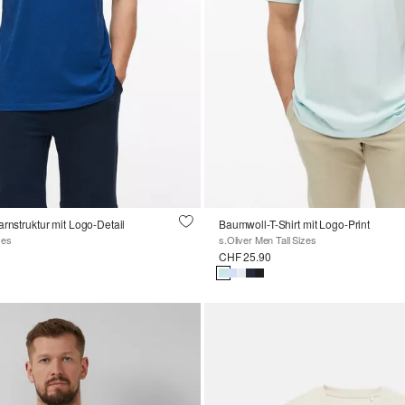
arnstruktur mit Logo-Detail
Baumwoll-T-Shirt mit Logo-Print
zes
s.Oliver Men Tall Sizes
CHF 25.90