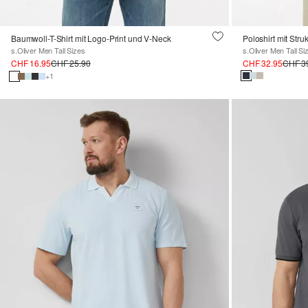
Baumwoll-T-Shirt mit Logo-Print und V-Neck
Poloshirt mit Struk
s.Oliver Men Tall Sizes
s.Oliver Men Tall Si
CHF 16.95
CHF 25.90
CHF 32.95
CHF 3
+1