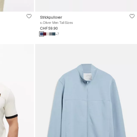
Strickpullover
s.Oliver Men Tall Sizes
CHF 59.90
+7