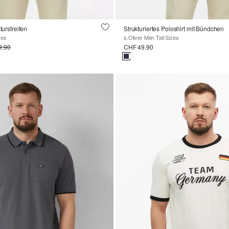
turstreifen
Strukturiertes Poloshirt mit Bündchen
zes
s.Oliver Men Tall Sizes
9.90
CHF 49.90