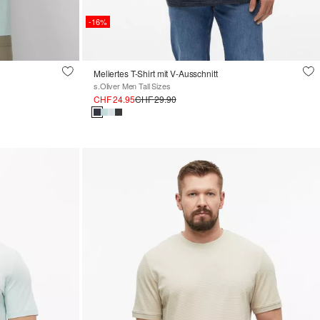
-16%
Meliertes T-Shirt mit V-Ausschnitt
s.Oliver Men Tall Sizes
CHF 24.95
CHF 29.90