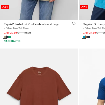
-34%
-57%
Piqué-Poloshirt mit Kontrastdetails und Logo
Regular Fit: Lan
s.Oliver Men Tall Sizes
s.Oliver Men Tall Si
CHF 32.95
CHF 49.90
CHF 37.95
CHF 8
NACHHALTIG