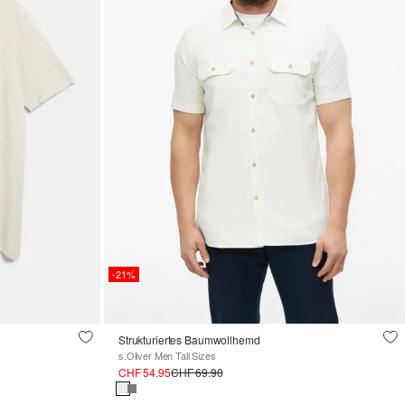
-21%
Strukturiertes Baumwollhemd
s.Oliver Men Tall Sizes
CHF 54.95
CHF 69.90