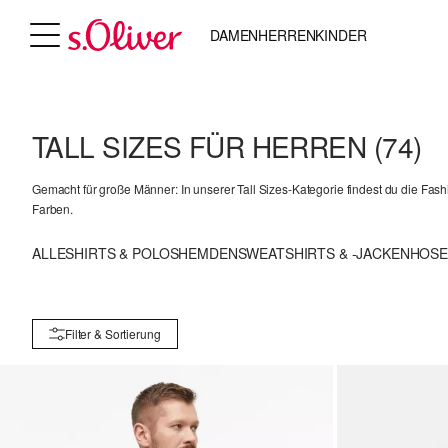
DAMEN
HERREN
KINDER
TALL SIZES FÜR HERREN
(74)
Gemacht für große Männer: In unserer Tall Sizes-Kategorie findest du die Fash
Farben.
ALLE
SHIRTS & POLOS
HEMDEN
SWEATSHIRTS & -JACKEN
HOS
Filter & Sortierung