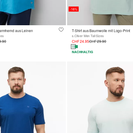
-16%
garmhemd aus Leinen
T-Shirt aus Baumwolle mit Logo-Print
zes
s.Oliver Men Tall Sizes
9.90
CHF 24.95
CHF 29.90
NACHHALTIG