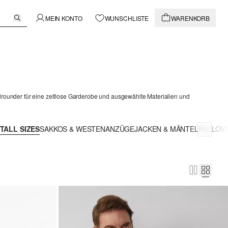
MEIN KONTO
WUNSCHLISTE
WARENKORB
Allrounder für eine zeitlose Garderobe und ausgewählte Materialien und
TALL SIZES
SAKKOS & WESTEN
ANZÜGE
JACKEN & MÄNTEL
PULLOVE