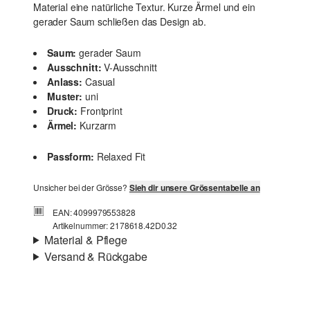
Material eine natürliche Textur. Kurze Ärmel und ein
gerader Saum schließen das Design ab.
Saum:
gerader Saum
Ausschnitt:
V-Ausschnitt
Anlass:
Casual
Muster:
uni
Druck:
Frontprint
Ärmel:
Kurzarm
Passform:
Relaxed Fit
Unsicher bei der Grösse?
Sieh dir unsere Grössentabelle an
EAN: 4099979553828
Artikelnummer: 2178618.42D0.32
Material & Pflege
Versand & Rückgabe
Stoff:
Jersey, Flammgarn
Versandinfortmationen
Eigenschaft:
weich
Material:
Baumwolle
Deine Bestellung wird innerhalb von 4–5 Werktagen per