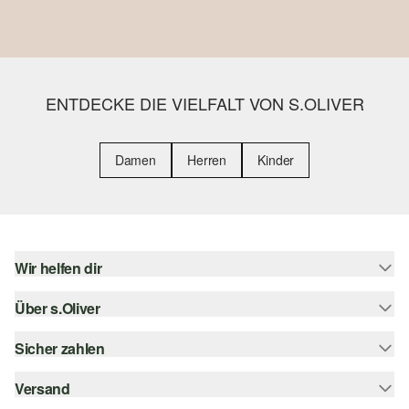
ENTDECKE DIE VIELFALT VON S.OLIVER
Damen
Herren
Kinder
Wir helfen dir
Über s.Oliver
Hilfe & FAQ
Größenberatung
Sicher zahlen
Newsletter
Rückgabe
s.Oliver Card
Versand
Rechnung
Top-Kategorien