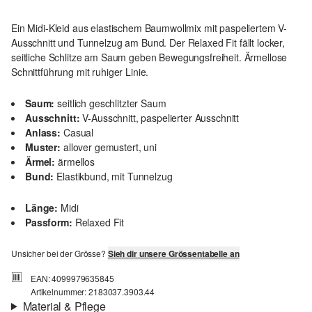
Ein Midi-Kleid aus elastischem Baumwollmix mit paspeliertem V-
Ausschnitt und Tunnelzug am Bund. Der Relaxed Fit fällt locker,
seitliche Schlitze am Saum geben Bewegungsfreiheit. Ärmellose
Schnittführung mit ruhiger Linie.
Saum:
seitlich geschlitzter Saum
Ausschnitt:
V-Ausschnitt, paspelierter Ausschnitt
Anlass:
Casual
Muster:
allover gemustert, uni
Ärmel:
ärmellos
Bund:
Elastikbund, mit Tunnelzug
Länge:
Midi
Passform:
Relaxed Fit
Unsicher bei der Grösse?
Sieh dir unsere Grössentabelle an
EAN: 4099979635845
Artikelnummer: 2183037.3903.44
Material & Pflege