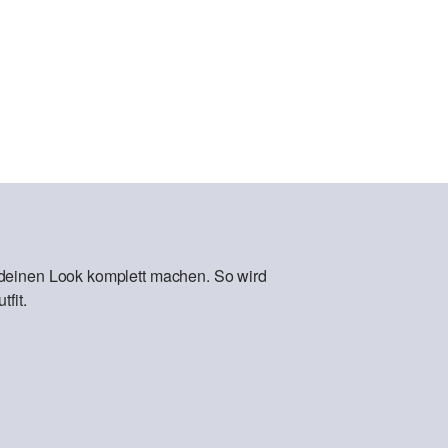
 deinen Look komplett machen. So wird
fit.