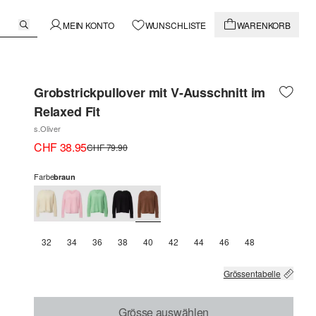
MEIN KONTO
WUNSCHLISTE
WARENKORB
Grobstrickpullover mit V-Ausschnitt im
Relaxed Fit
s.Oliver
CHF 38.95
CHF 79.90
Farbe
braun
32
34
36
38
40
42
44
46
48
Grössentabelle
Grösse auswählen