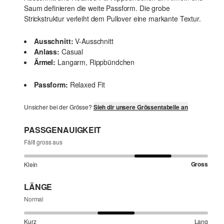
Saum definieren die weite Passform. Die grobe
Strickstruktur verleiht dem Pullover eine markante Textur.
Ausschnitt:
V-Ausschnitt
Anlass:
Casual
Ärmel:
Langarm, Rippbündchen
Passform:
Relaxed Fit
Unsicher bei der Grösse?
Sieh dir unsere Grössentabelle an
PASSGENAUIGKEIT
Fällt gross aus
Gross
Klein
LÄNGE
Normal
Kurz
Lang