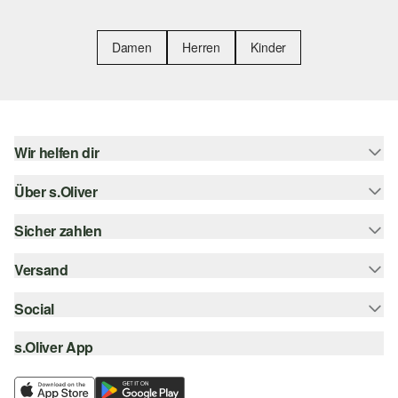
Damen
Herren
Kinder
Wir helfen dir
Über s.Oliver
Hilfe & FAQ
Größenberatung
Sicher zahlen
Newsletter
Rückgabe
s.Oliver Card
Versand
Rechnung
Top-Kategorien
s.Oliver Group
Kreditkarte
Social
Sendungsverfolgung
Career
PayPal
SwissPost
s.Oliver App
instagram
Wunschliste
TWINT
PickPost
facebook
Nachhaltigkeit
Klarna