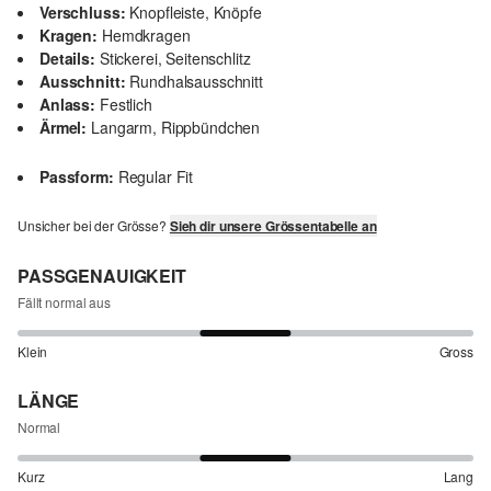
Verschluss:
Knopfleiste, Knöpfe
Kragen:
Hemdkragen
Details:
Stickerei, Seitenschlitz
Ausschnitt:
Rundhalsausschnitt
Anlass:
Festlich
Ärmel:
Langarm, Rippbündchen
Passform:
Regular Fit
Unsicher bei der Grösse?
Sieh dir unsere Grössentabelle an
PASSGENAUIGKEIT
Fällt normal aus
Klein
Gross
LÄNGE
Normal
Kurz
Lang