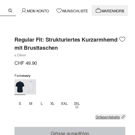
MEIN KONTO
WUNSCHLISTE
WARENKORB
Regular Fit: Strukturiertes Kurzarmhemd
mit Brusttaschen
s.Oliver
CHF 49.90
Farbe
navy
S
M
L
XL
XXL
3XL
THIS SIZE IS CURRENTLY OUT OF
Grössentabelle
Grösse auswählen