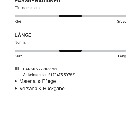
PASSGENAUIGKEIT
Fällt normal aus
Klein
Gross
LÄNGE
Normal
Kurz
Lang
EAN: 4099978777935
Artikelnummer: 2173475.5978.S
Material & Pflege
Versand & Rückgabe
Stoff:
Webware
Versandinfortmationen
Eigenschaft:
strukturiert
Material:
Baumwolle
Deine Bestellung wird innerhalb von 4–5 Werktagen per
SwissPost versendet. Für eine Standardlieferung betragen
die Versandkosten 4,00 CHF