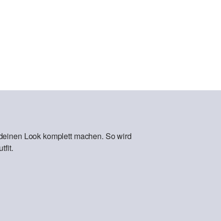
 deinen Look komplett machen. So wird
fit.