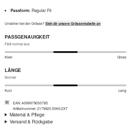
Passform:
Regular Fit
Unsicher bei der Grösse?
Sieh dir unsere Grössentabelle an
PASSGENAUIGKEIT
Fällt normal aus
Klein
Gross
LÄNGE
Normal
Kurz
Lang
EAN: 4099979050785
Artikelnummer: 2179620.50K0.2XT
Material & Pflege
Versand & Rückgabe
Eigenschaft:
leicht
Versandinfortmationen