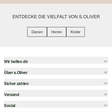
ENTDECKE DIE VIELFALT VON S.OLIVER
Damen
Herren
Kinder
Wir helfen dir
Über s.Oliver
Hilfe & FAQ
Größenberatung
Sicher zahlen
Newsletter
Rückgabe
s.Oliver Card
Versand
Rechnung
Top-Kategorien
s.Oliver Group
Kreditkarte
Social
Sendungsverfolgung
Career
PayPal