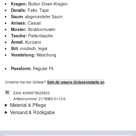
Kragen:
Button Down-Kragen
Details:
Falte, Tape
Saum:
abgerundeter Saum
Anlass:
Casual
Muster:
Strukturmuster
Tasche:
Pattentasche
Ärmel:
Kurzarm
Stil:
modisch, leger
Veredelung:
Waschung
Passform:
Regular Fit
Unsicher bei der Grösse?
Sieh dir unsere Grössentabelle an
EAN: 4099979529953
Artikelnummer: 2178963.5110.S
Material & Pflege
Versand & Rückgabe
Stoff:
Webware
Versandinfortmationen
Eigenschaft:
weich, strukturiert
Material:
Baumwolle
Deine Bestellung wird innerhalb von 4–5 Werktagen per SwissPost