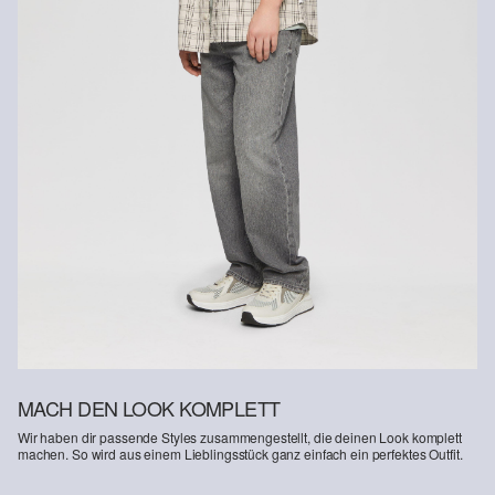
Im Bereich nachhaltig zertifizierter Fasern engagieren wir uns für
Naturfasern aus erneuerbaren Quellen. Ihre Rohstoffe sind
ressourcenschonend angebaut.
Supporting Better Cotton: Wenn Du dich für unsere
Baumwollprodukte entscheidest, unterstützt Du unsere Investition
in die Mission von Better Cotton, Gemeinschaften zu helfen
fortzubestehen und zu gedeihen; und gleichzeitig die Umwelt zu
schützen und wiederherzustellen. Better Cotton unterstützt
landwirtschaftliche Gemeinschaften in sozialer, ökologischer und
wirtschaftlicher Hinsicht, indem Landwirt: innen in nachhaltigeren
Anbaumethoden geschult werden. Dieses Produkt wird über ein
System der Massenbilanz erzeugt und enthält daher
möglicherweise kein Better Cotton. Mehr Informationen dazu
findest du unter https://www.soliver.ch/responsible-fashion/soziale-
verantwortung/
MACH DEN LOOK KOMPLETT
Wir haben dir passende Styles zusammengestellt, die deinen Look komplett
machen. So wird aus einem Lieblingsstück ganz einfach ein perfektes Outfit.