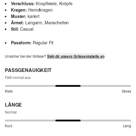
Verschluss:
Knopfleiste, Knöpfe
Kragen:
Hemdkragen
Muster:
kariert
Ärmel:
Langarm, Manschetten
Stil:
Casual
Passform:
Regular Fit
Unsicher bei der Grösse?
Sieh dir unsere Grössentabelle an
PASSGENAUIGKEIT
Fällt normal aus
Klein
Gross
LÄNGE
Normal
Kurz
Lang