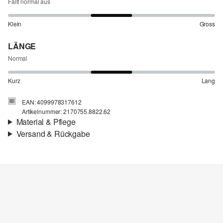
Fällt normal aus
Klein
Gross
LÄNGE
Normal
Kurz
Lang
EAN: 4099978317612
Artikelnummer: 2170755.8822.62
Material & Pflege
Versand & Rückgabe
Stoff:
Sweat
Versandinfortmationen
Material:
Baumwollmix
Deine Bestellung wird innerhalb von 4–5 Werktagen per SwissPost
versendet. Für eine Standardlieferung betragen die Versandkosten
4,00 CHF
Rückgabe