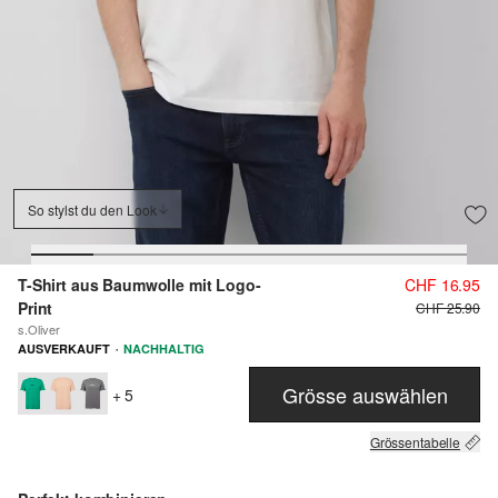
So stylst du den Look
T-Shirt aus Baumwolle mit Logo-
CHF 16.95
Print
CHF 25.90
s.Oliver
·
AUSVERKAUFT
NACHHALTIG
Grösse auswählen
+ 5
Grössentabelle