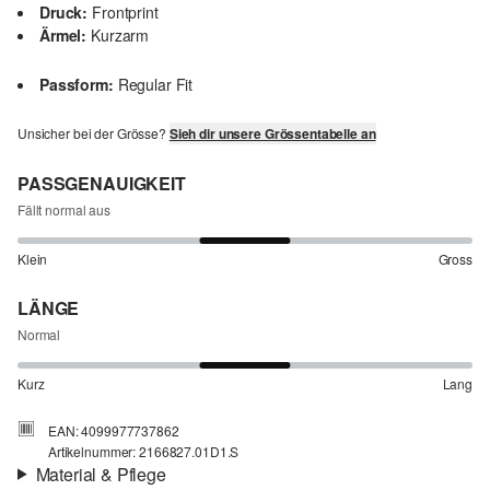
Druck:
Frontprint
Ärmel:
Kurzarm
Passform:
Regular Fit
Unsicher bei der Grösse?
Sieh dir unsere Grössentabelle an
PASSGENAUIGKEIT
Fällt normal aus
Klein
Gross
LÄNGE
Normal
Kurz
Lang
EAN: 4099977737862
Artikelnummer: 2166827.01D1.S
Material & Pflege