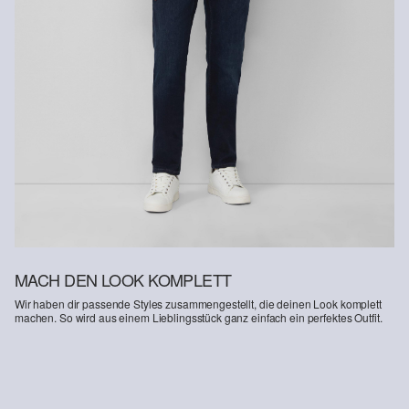
Supporting Better Cotton: Wenn Du dich für unsere
Baumwollprodukte entscheidest, unterstützt Du unsere Investition
in die Mission von Better Cotton, Gemeinschaften zu helfen
fortzubestehen und zu gedeihen; und gleichzeitig die Umwelt zu
schützen und wiederherzustellen. Better Cotton unterstützt
landwirtschaftliche Gemeinschaften in sozialer, ökologischer und
wirtschaftlicher Hinsicht, indem Landwirt: innen in nachhaltigeren
Anbaumethoden geschult werden. Dieses Produkt wird über ein
System der Massenbilanz erzeugt und enthält daher
möglicherweise kein Better Cotton. Mehr Informationen dazu
findest du unter https://www.soliver.ch/responsible-fashion/soziale-
verantwortung/
MACH DEN LOOK KOMPLETT
Wir haben dir passende Styles zusammengestellt, die deinen Look komplett
machen. So wird aus einem Lieblingsstück ganz einfach ein perfektes Outfit.