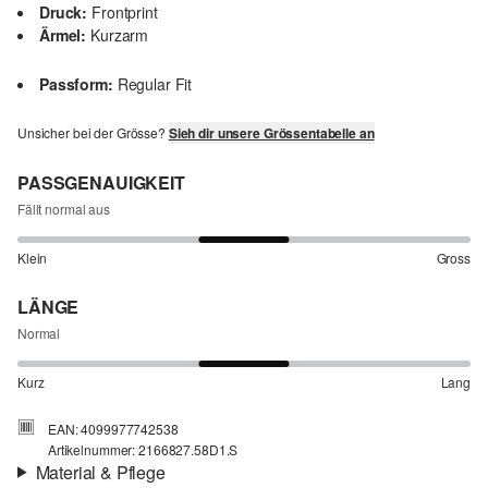
Druck:
Frontprint
Ärmel:
Kurzarm
Passform:
Regular Fit
Unsicher bei der Grösse?
Sieh dir unsere Grössentabelle an
PASSGENAUIGKEIT
Fällt normal aus
Klein
Gross
LÄNGE
Normal
Kurz
Lang
EAN: 4099977742538
Artikelnummer: 2166827.58D1.S
Material & Pflege