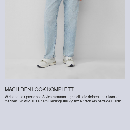
Supporting Better Cotton: Wenn Du dich für unsere
Baumwollprodukte entscheidest, unterstützt Du unsere Investition
in die Mission von Better Cotton, Gemeinschaften zu helfen
fortzubestehen und zu gedeihen; und gleichzeitig die Umwelt zu
schützen und wiederherzustellen. Better Cotton unterstützt
landwirtschaftliche Gemeinschaften in sozialer, ökologischer und
wirtschaftlicher Hinsicht, indem Landwirt: innen in nachhaltigeren
Anbaumethoden geschult werden. Dieses Produkt wird über ein
System der Massenbilanz erzeugt und enthält daher
möglicherweise kein Better Cotton. Mehr Informationen dazu
findest du unter https://www.soliver.ch/responsible-fashion/soziale-
verantwortung/
MACH DEN LOOK KOMPLETT
Wir haben dir passende Styles zusammengestellt, die deinen Look komplett
machen. So wird aus einem Lieblingsstück ganz einfach ein perfektes Outfit.