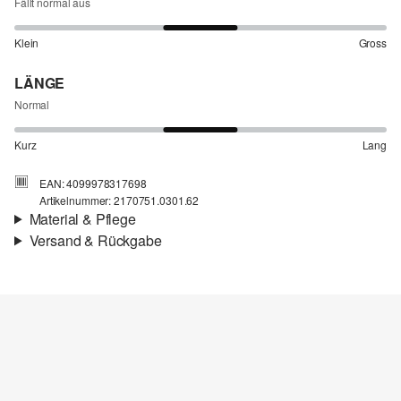
Fällt normal aus
Klein
Gross
LÄNGE
Normal
Kurz
Lang
EAN: 4099978317698
Artikelnummer: 2170751.0301.62
Material & Pflege
Versand & Rückgabe
Stoff:
Jersey
Versandinfortmationen
Material:
Baumwolle
Deine Bestellung wird innerhalb von 4–5 Werktagen per SwissPost
versendet. Für eine Standardlieferung betragen die Versandkosten
4,00 CHF
Rückgabe