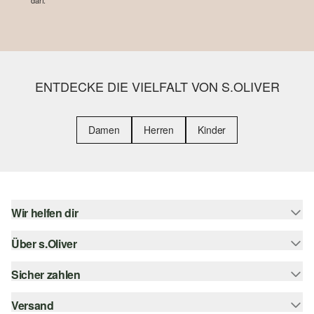
darf.
ENTDECKE DIE VIELFALT VON S.OLIVER
Damen
Herren
Kinder
Wir helfen dir
Über s.Oliver
Hilfe & FAQ
Größenberatung
Sicher zahlen
Newsletter
Rückgabe
s.Oliver Card
Versand
Rechnung