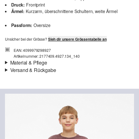
Druck:
Frontprint
Ärmel:
Kurzarm, überschnittene Schultern, weite Ärmel
Passform:
Oversize
Unsicher bei der Grösse?
Sieh dir unsere Grössentabelle an
EAN: 4099979298927
Artikelnummer: 2177409.4927.134_140
Material & Pflege
Versand & Rückgabe
Stoff:
Interlockjersey
Versandinfortmationen
Eigenschaft:
strukturiert, schwer
Material:
Baumwollmix
Deine Bestellung wird innerhalb von 4–5 Werktagen per SwissPost
versendet. Für eine Standardlieferung betragen die Versandkosten
4,00 CHF
Rückgabe
Du kannst deine Artikel innerhalb von 14 Tagen kostenlos an uns