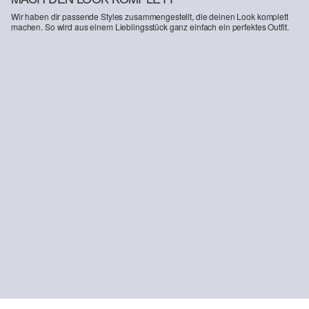
Wir haben dir passende Styles zusammengestellt, die deinen Look komplett
machen. So wird aus einem Lieblingsstück ganz einfach ein perfektes Outfit.
-46%
Baggy / Relaxed Fit / Mid Rise / Wide Leg
CHF 31.95
CHF 59.90