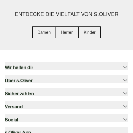
ENTDECKE DIE VIELFALT VON S.OLIVER
Damen
Herren
Kinder
Wir helfen dir
Über s.Oliver
Hilfe & FAQ
Größenberatung
Sicher zahlen
Newsletter
Rückgabe
s.Oliver Card
Versand
Rechnung
Top-Kategorien
s.Oliver Group
Kreditkarte
Social
Sendungsverfolgung
Career
PayPal
SwissPost
s.Oliver App
instagram