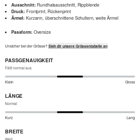
Ausschnitt:
Rundhalsausschnitt, Rippblende
Druck:
Frontprint, Rückenprint
Ärmel:
Kurzarm, überschnittene Schultern, weite Ärmel
Passform:
Oversize
Unsicher bei der Grösse?
Sieh dir unsere Grössentabelle an
PASSGENAUIGKEIT
Fällt normal aus
Klein
Gross
LÄNGE
Normal
Kurz
Lang
BREITE
Weit