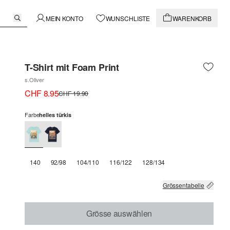
MEIN KONTO
WUNSCHLISTE
WARENKORB
T-Shirt mit Foam Print
s.Oliver
CHF 8.95
CHF 19.90
Farbe
helles türkis
140
92/98
104/110
116/122
128/134
Grössentabelle
Grösse auswählen