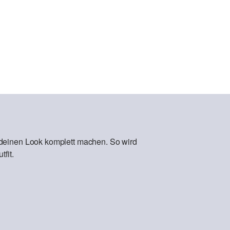
 deinen Look komplett machen. So wird
fit.