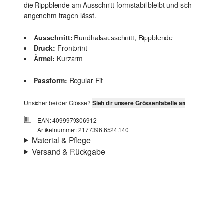
die Rippblende am Ausschnitt formstabil bleibt und sich
angenehm tragen lässt.
Ausschnitt:
Rundhalsausschnitt, Rippblende
Druck:
Frontprint
Ärmel:
Kurzarm
Passform:
Regular Fit
Unsicher bei der Grösse?
Sieh dir unsere Grössentabelle an
EAN: 4099979306912
Artikelnummer: 2177396.6524.140
Material & Pflege
Versand & Rückgabe
Stoff:
Jersey
Versandinfortmationen
Eigenschaft:
weich
Material:
Baumwolle
Deine Bestellung wird innerhalb von 4–5 Werktagen per
SwissPost versendet. Für eine Standardlieferung betragen
die Versandkosten 4,00 CHF