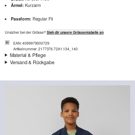
Ärmel:
Kurzarm
Passform:
Regular Fit
Unsicher bei der Grösse?
Sieh dir unsere Grössentabelle an
EAN: 4099979300729
Artikelnummer: 2177376.72A1.134_140
Material & Pflege
Versand & Rückgabe
Stoff:
Jersey
Versandinfortmationen
Eigenschaft:
weich
Material:
Baumwolle
Deine Bestellung wird innerhalb von 4–5 Werktagen per SwissPost
versendet. Für eine Standardlieferung betragen die Versandkosten
4,00 CHF
Rückgabe
Du kannst deine Artikel innerhalb von 14 Tagen kostenlos an uns
Chlorbleiche nicht möglich
zurücksenden. Wir übernehmen die Rücksendekosten.