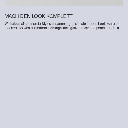
MACH DEN LOOK KOMPLETT
Wir haben dir passende Styles zusammengestellt, die deinen Look komplett
machen. So wird aus einem Lieblingsstück ganz einfach ein perfektes Outfit.
-41%
Jeans Baggy / Relaxed Fit / Mid Rise / Wide Leg / Soft & Warm Inside
CHF 37.95
CHF 64.90