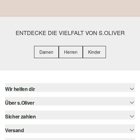
ENTDECKE DIE VIELFALT VON S.OLIVER
Damen
Herren
Kinder
Wir helfen dir
Über s.Oliver
Hilfe & FAQ
Größenberatung
Sicher zahlen
Newsletter
Rückgabe
s.Oliver Card
Versand
Rechnung
Top-Kategorien
s.Oliver Group