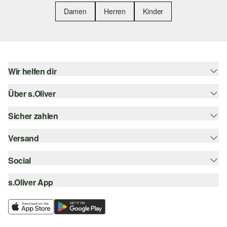
Damen
Herren
Kinder
Wir helfen dir
Über s.Oliver
Hilfe & FAQ
Größenberatung
Sicher zahlen
Newsletter
Rückgabe
s.Oliver Card
Versand
Rechnung
Top-Kategorien
s.Oliver Group
Kreditkarte
Social
Sendungsverfolgung
Career
PayPal
SwissPost
s.Oliver App
instagram
Wunschliste
TWINT
PickPost
facebook
Nachhaltigkeit
Klarna
My Post 24
pinterest
Storefinder
SSL-Verschlüsselung