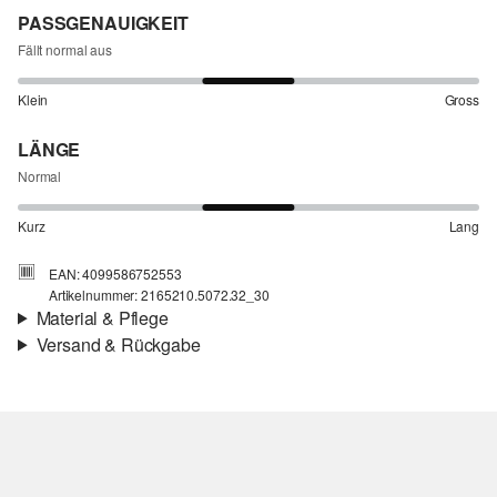
PASSGENAUIGKEIT
Fällt normal aus
Klein
Gross
LÄNGE
Normal
Kurz
Lang
EAN: 4099586752553
Artikelnummer: 2165210.5072.32_30
Material & Pflege
Versand & Rückgabe
Stoff:
Webware
Versandinfortmationen
Eigenschaft:
fließend, atmungsaktiv
Material:
Leinenmix
Deine Bestellung wird innerhalb von 4–5 Werktagen per SwissPost
versendet. Für eine Standardlieferung betragen die Versandkosten
4,00 CHF