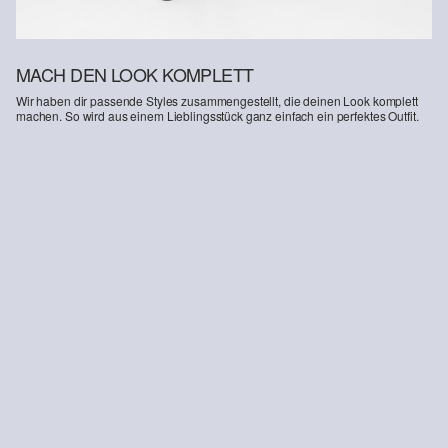
MACH DEN LOOK KOMPLETT
Wir haben dir passende Styles zusammengestellt, die deinen Look komplett
machen. So wird aus einem Lieblingsstück ganz einfach ein perfektes Outfit.
-26%
-44%
Geripptes Top im Slim Fit mit Stickerei
Jacke aus Leinenmix im Boxy Fit mit Ballonsaum