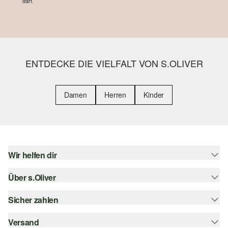
darf.
ENTDECKE DIE VIELFALT VON S.OLIVER
Damen
Herren
Kinder
Wir helfen dir
Über s.Oliver
Hilfe & FAQ
Größenberatung
Sicher zahlen
Newsletter
Rückgabe
s.Oliver Card
Versand
Rechnung