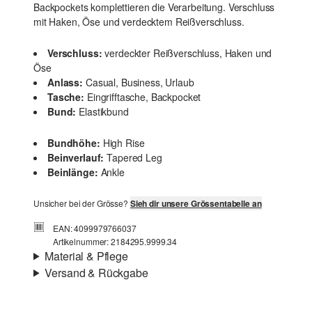
Backpockets komplettieren die Verarbeitung. Verschluss
mit Haken, Öse und verdecktem Reißverschluss.
Verschluss:
verdeckter Reißverschluss, Haken und
Öse
Anlass:
Casual, Business, Urlaub
Tasche:
Eingrifftasche, Backpocket
Bund:
Elastikbund
Bundhöhe:
High Rise
Beinverlauf:
Tapered Leg
Beinlänge:
Ankle
Unsicher bei der Grösse?
Sieh dir unsere Grössentabelle an
EAN: 4099979766037
Artikelnummer: 2184295.9999.34
Material & Pflege
Versand & Rückgabe
Stoff:
Webware
Versandinfortmationen