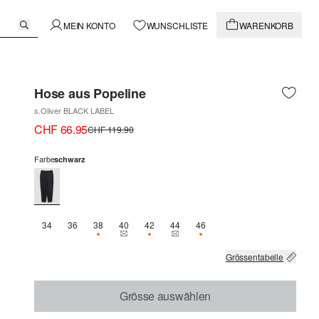
MEIN KONTO
WUNSCHLISTE
WARENKORB
Hose aus Popeline
s.Oliver BLACK LABEL
CHF 66.95
CHF 119.90
Farbe
schwarz
34
36
38
40
42
44
46
NUR 1 VERFÜGBAR
THIS SIZE IS CURRENTLY OUT OF STOCK
NUR 2 VERFÜGBAR
THIS SIZE IS CURRENTLY OUT OF 
NUR 1 VERFÜGBAR
Grössentabelle
Grösse auswählen