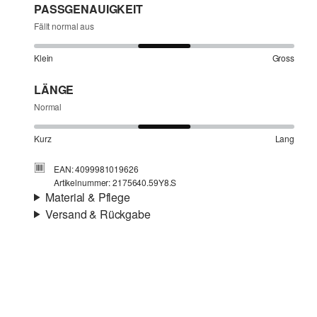
PASSGENAUIGKEIT
Fällt normal aus
Klein
Gross
LÄNGE
Normal
Kurz
Lang
EAN: 4099981019626
Artikelnummer: 2175640.59Y8.S
Material & Pflege
Versand & Rückgabe
Stoff:
Denim
Versandinfortmationen
Material:
Baumwolle, Baumwollmix
Deine Bestellung wird innerhalb von 4–5 Werktagen per
SwissPost versendet. Für eine Standardlieferung betragen
die Versandkosten 4,00 CHF