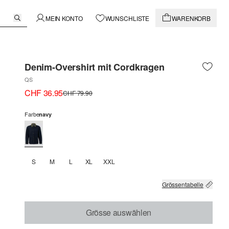
MEIN KONTO
WUNSCHLISTE
WARENKORB
Denim-Overshirt mit Cordkragen
QS
CHF 36.95
CHF 79.90
Farbe
navy
S
M
L
XL
XXL
Grössentabelle
Grösse auswählen