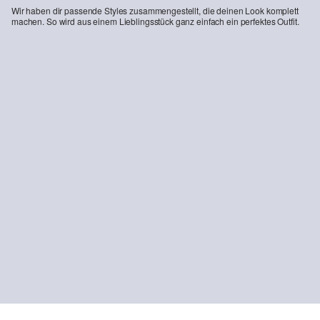
Wir haben dir passende Styles zusammengestellt, die deinen Look komplett
machen. So wird aus einem Lieblingsstück ganz einfach ein perfektes Outfit.
-24%
-21%
Baumwoll-T-Shirt mit V-Ausschnitt und Logoprint
Jeans Benito / Regular Fit / Mid Rise / Straight Leg
CHF 14.95
CHF 19.90
CHF 70.95
CHF 89.90
+1