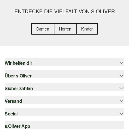
ENTDECKE DIE VIELFALT VON S.OLIVER
Damen
Herren
Kinder
Wir helfen dir
Über s.Oliver
Hilfe & FAQ
Größenberatung
Sicher zahlen
Newsletter
Rückgabe
s.Oliver Card
Versand
Rechnung
Top-Kategorien
s.Oliver Group
Kreditkarte
Social
Sendungsverfolgung
Career
PayPal
SwissPost
s.Oliver App
instagram
Wunschliste