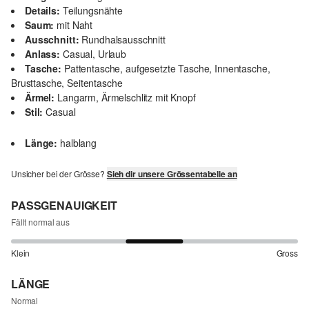
Details:
Teilungsnähte
Saum:
mit Naht
Ausschnitt:
Rundhalsausschnitt
Anlass:
Casual, Urlaub
Tasche:
Pattentasche, aufgesetzte Tasche, Innentasche,
Brusttasche, Seitentasche
Ärmel:
Langarm, Ärmelschlitz mit Knopf
Stil:
Casual
Länge:
halblang
Unsicher bei der Grösse?
Sieh dir unsere Grössentabelle an
PASSGENAUIGKEIT
Fällt normal aus
Klein
Gross
LÄNGE
Normal