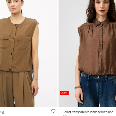
-16%
zug
Leicht transparente Viskosemixbluse