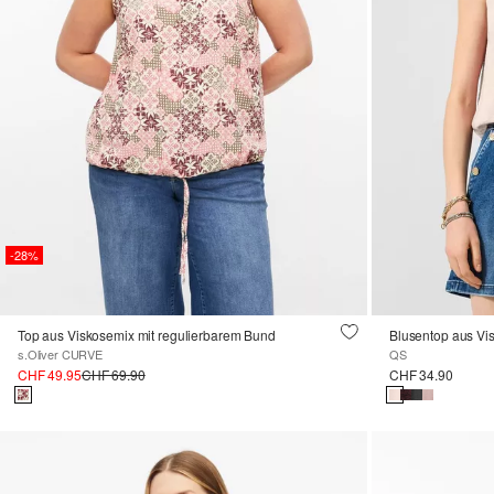
-28%
Top aus Viskosemix mit regulierbarem Bund
Blusentop aus Vi
s.Oliver CURVE
QS
CHF 49.95
CHF 69.90
CHF 34.90