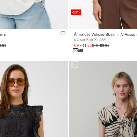
-53%
ants
Ärmellose Viskose-Bluse mit V-Ausschn
s.Oliver BLACK LABEL
9.90
CHF 41.95
CHF 89.90
Paused • Muted