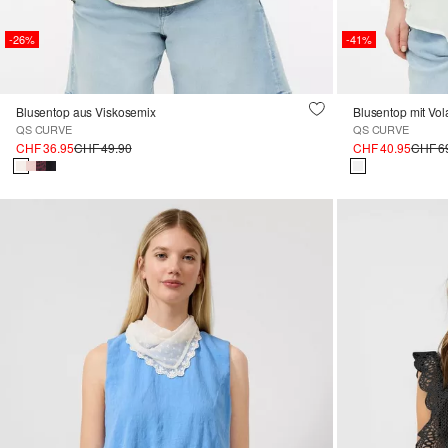
-26%
-41%
Blusentop aus Viskosemix
Blusentop mit Vol
QS CURVE
QS CURVE
CHF 36.95
CHF 49.90
CHF 40.95
CHF 6