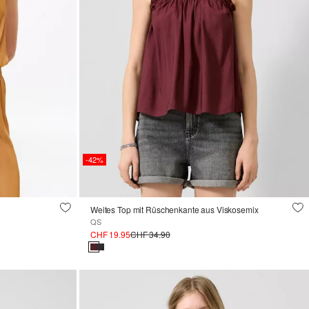
-42%
Weites Top mit Rüschenkante aus Viskosemix
QS
CHF 19.95
CHF 34.90