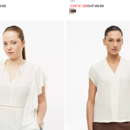
QS
9.90
CHF 41.95
CHF 49.90