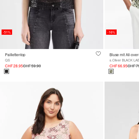
-51%
-16%
Paillettentop
Bluse mit All-ove
QS
s.Oliver BLACK LA
CHF 28.95
CHF 59.90
CHF 66.95
CHF 7