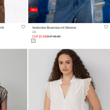
-58%
itt
Verkürztes Blusentop mit Stickerei
QS
CHF 20.95
CHF 49.90