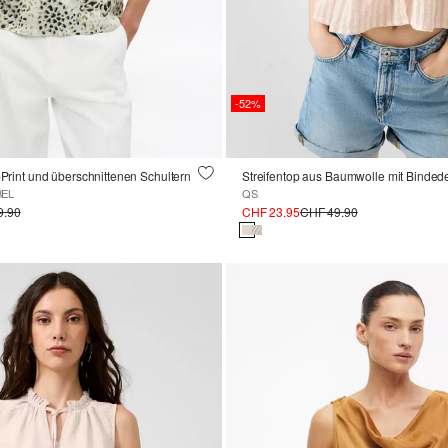
-52%
r-Print und überschnittenen Schultern
Streifentop aus Baumwolle mit Bindede
BEL
QS
9.90
CHF 23.95
CHF 49.90