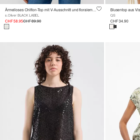
Ärmelloses Chiffon-Top mit V-Ausschnitt und floralem Muster
Blusentop aus Vi
s.Oliver BLACK LABEL
QS
CHF 58.95
CHF 89.90
CHF 34.90