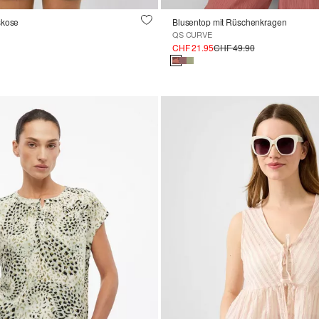
skose
Blusentop mit Rüschenkragen
QS CURVE
CHF 21.95
CHF 49.90