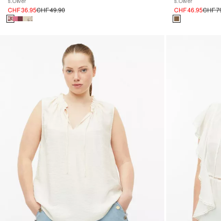
s.Oliver
s.Oliver
CHF 36.95
CHF 49.90
CHF 46.95
CHF 7