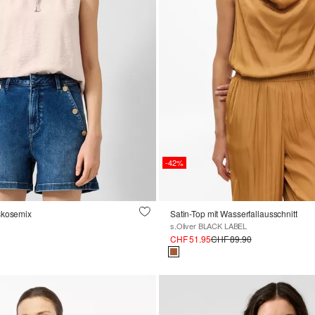
-42%
skosemix
Satin-Top mit Wasserfallausschnitt
s.Oliver BLACK LABEL
CHF 51.95
CHF 89.90