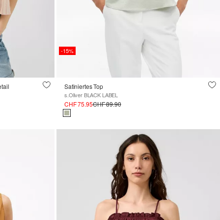
-15%
tail
Satiniertes Top
s.Oliver BLACK LABEL
CHF 75.95
CHF 89.90