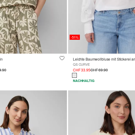
-51%
in
Leichte Baumwollbluse mit Stickerei 
QS CURVE
4.90
CHF 33.95
CHF 69.90
NACHHALTIG