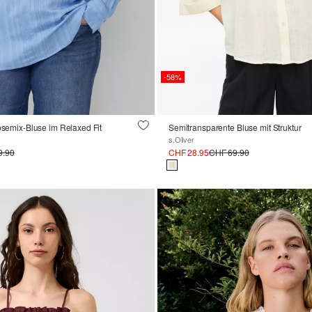
-58%
kosemix-Bluse im Relaxed Fit
Semitransparente Bluse mit Struktur
s.Oliver
9.90
CHF 28.95
CHF 69.90