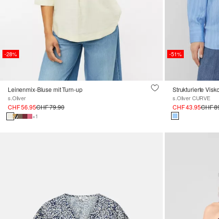
-28%
-51%
Leinenmix-Bluse mit Turn-up
Strukturierte Vis
s.Oliver
s.Oliver CURVE
CHF 56.95
CHF 79.90
CHF 43.95
CHF 8
+1