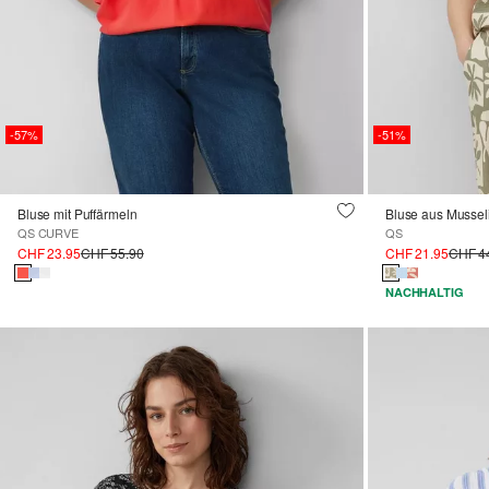
-57%
-51%
Bluse mit Puffärmeln
Bluse aus Mussel
QS CURVE
QS
CHF 23.95
CHF 55.90
CHF 21.95
CHF 4
NACHHALTIG