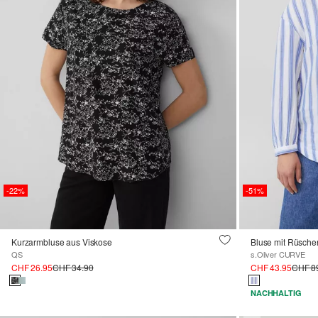
-22%
-51%
Kurzarmbluse aus Viskose
Bluse mit Rüsche
QS
s.Oliver CURVE
CHF 26.95
CHF 34.90
CHF 43.95
CHF 8
NACHHALTIG