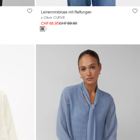
Leinenmixbluse mit Raffungen
s.Oliver CURVE
CHF 66.95
CHF 89.90