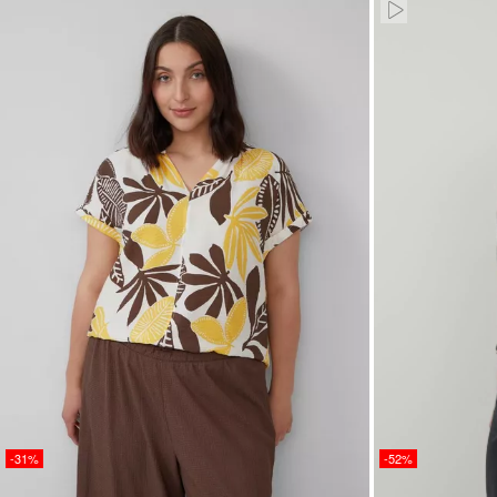
Paused • Mute
-31%
-52%