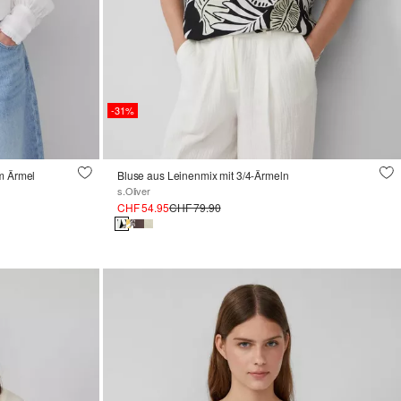
-31%
am Ärmel
Bluse aus Leinenmix mit 3/4-Ärmeln
s.Oliver
CHF 54.95
CHF 79.90