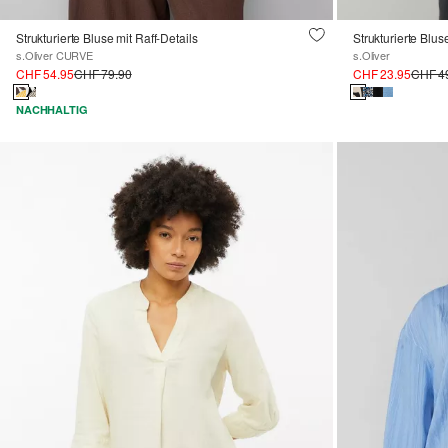
Strukturierte Bluse mit Raff-Details
Strukturierte Blu
s.Oliver CURVE
s.Oliver
CHF 54.95
CHF 79.90
CHF 23.95
CHF 4
NACHHALTIG