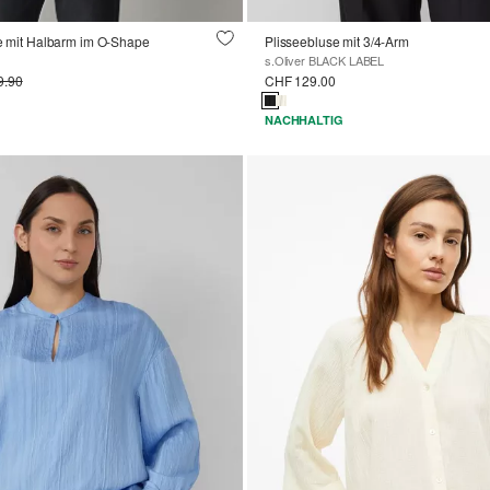
se mit Halbarm im O-Shape
Plisseebluse mit 3/4-Arm
s.Oliver BLACK LABEL
9.90
CHF 129.00
NACHHALTIG