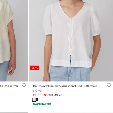
-32%
Bluse aus strukturiertem Viskosemix mit aufgesetzter Tasche
Baumwollbluse mit V-Ausschnitt und Puffärmeln
s.Oliver
CHF 33.95
CHF 49.90
NACHHALTIG