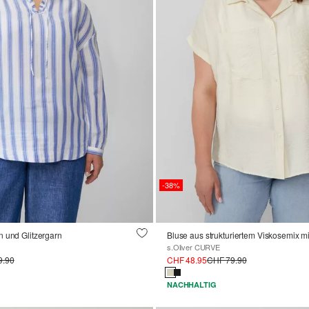
-38%
n und Glitzergarn
s.Oliver CURVE
9.90
CHF 48.95
CHF 79.90
NACHHALTIG