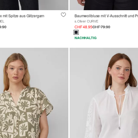
x mit Spitze aus Glitzergarn
Baumwollbluse mit V-Ausschnitt und P
BEL
s.Oliver CURVE
9.90
CHF 48.95
CHF 79.90
NACHHALTIG