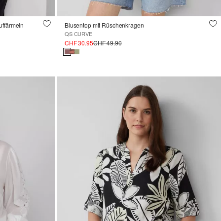
uffärmeln
Blusentop mit Rüschenkragen
QS CURVE
CHF 30.95
CHF 49.90