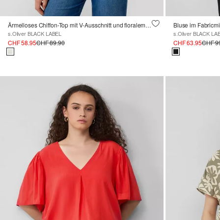
Ärmelloses Chiffon-Top mit V-Ausschnitt und floralem Muster
Bluse im Fabricmi
s.Oliver BLACK LABEL
s.Oliver BLACK LA
CHF 58.95
CHF 89.90
CHF 63.95
CHF 9