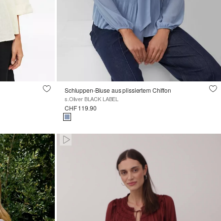
Schluppen-Bluse aus plissiertem Chiffon
s.Oliver BLACK LABEL
CHF 119.90
Paused • Muted