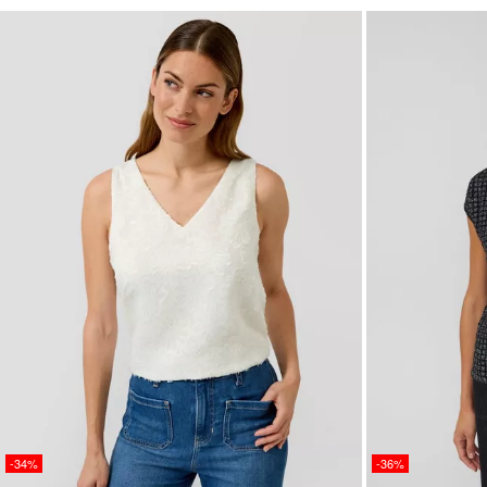
-34%
-36%