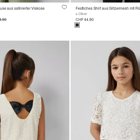
se aus satinierter Viskose
Festliches Shirt aus Glitzermesh mit 
s.Oliver
4.90
CHF 44.90