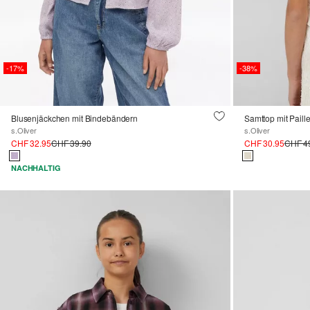
-17%
-38%
Blusenjäckchen mit Bindebändern
Samttop mit Paille
s.Oliver
s.Oliver
CHF 32.95
CHF 39.90
CHF 30.95
CHF 4
NACHHALTIG