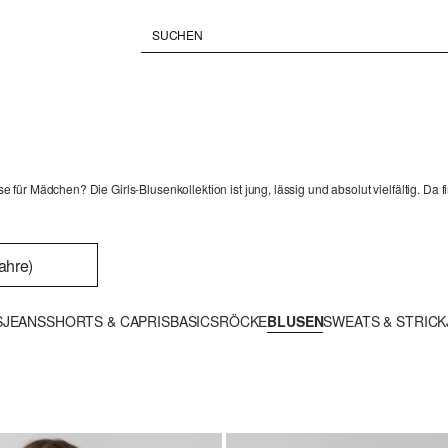
 für Mädchen? Die Girls-Blusenkollektion ist jung, lässig und absolut vielfältig. 
ahre)
S
JEANS
SHORTS & CAPRIS
BASICS
RÖCKE
BLUSEN
SWEATS & STRICK