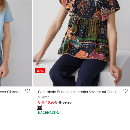
-52%
ver-Stickerei
Gemusterte Bluse aus satinierter Viskose mit Smok-Detail
s.Oliver
CHF 18.95
CHF 39.90
NACHHALTIG