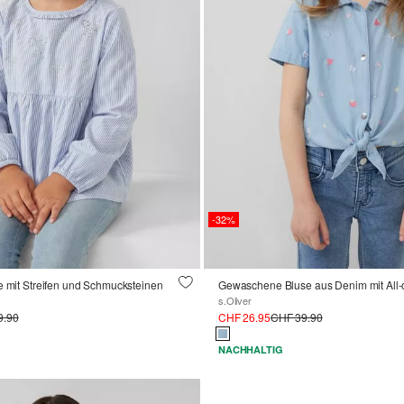
-32%
e mit Streifen und Schmucksteinen
Gewaschene Bluse aus Denim mit All-o
s.Oliver
9.90
CHF 26.95
CHF 39.90
NACHHALTIG