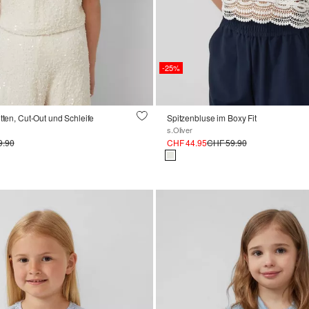
-25%
tten, Cut-Out und Schleife
Spitzenbluse im Boxy Fit
s.Oliver
9.90
CHF 44.95
CHF 59.90