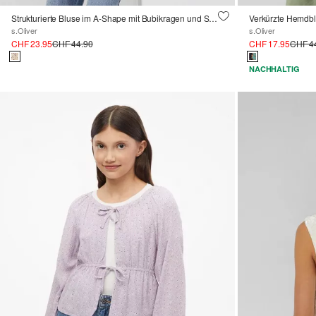
Strukturierte Bluse im A-Shape mit Bubikragen und Spitze
Verkürzte Hemdblu
s.Oliver
s.Oliver
CHF 23.95
CHF 44.90
CHF 17.95
CHF 4
NACHHALTIG