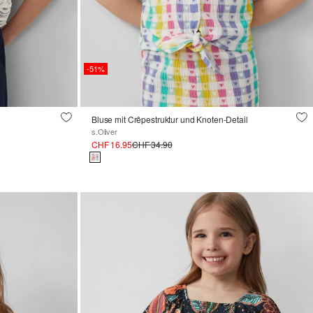
-51%
Bluse mit Crêpestruktur und Knoten-Detail
s.Oliver
CHF 16.95
CHF 34.90