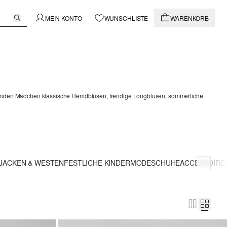
MEIN KONTO
WUNSCHLISTE
WARENKORB
Da finden Mädchen klassische Hemdblusen, trendige Longblusen, sommerliche
JACKEN & WESTEN
FESTLICHE KINDERMODE
SCHUHE
ACCESSOIRE