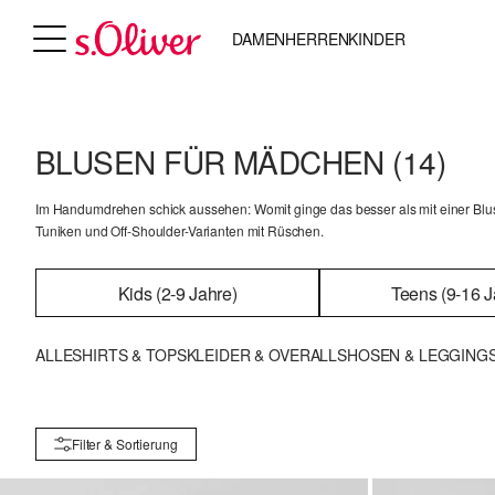
DAMEN
HERREN
KINDER
BLUSEN FÜR MÄDCHEN
(14)
Im Handumdrehen schick aussehen: Womit ginge das besser als mit einer Bluse
Tuniken und Off-Shoulder-Varianten mit Rüschen.
Kids (2-9 Jahre)
Teens (9-16 J
ALLE
SHIRTS & TOPS
KLEIDER & OVERALLS
HOSEN & LEGGING
Filter & Sortierung