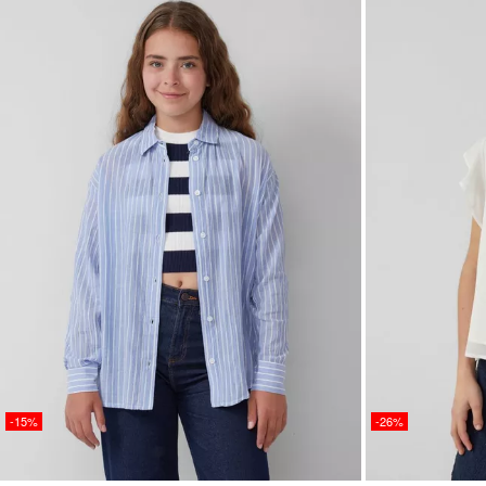
-15%
-26%