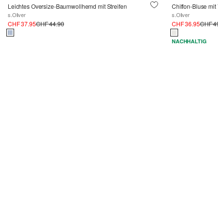
Leichtes Oversize-Baumwollhemd mit Streifen
Chiffon-Bluse mit
s.Oliver
s.Oliver
CHF 37.95
CHF 44.90
CHF 36.95
CHF 4
NACHHALTIG