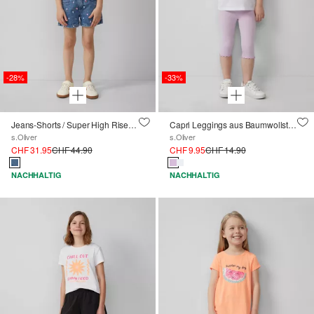
-28%
-33%
Jeans-Shorts / Super High Rise / Wide Leg / All-over-Stickerei
Capri Leggings aus Baumwollstretch mit Elastikbund
s.Oliver
s.Oliver
CHF 31.95
CHF 44.90
CHF 9.95
CHF 14.90
NACHHALTIG
NACHHALTIG