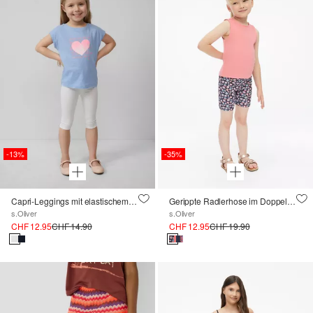
-13%
-35%
Capri-Leggings mit elastischem Bund
Gerippte Radlerhose im Doppelpack
s.Oliver
s.Oliver
CHF 12.95
CHF 14.90
CHF 12.95
CHF 19.90