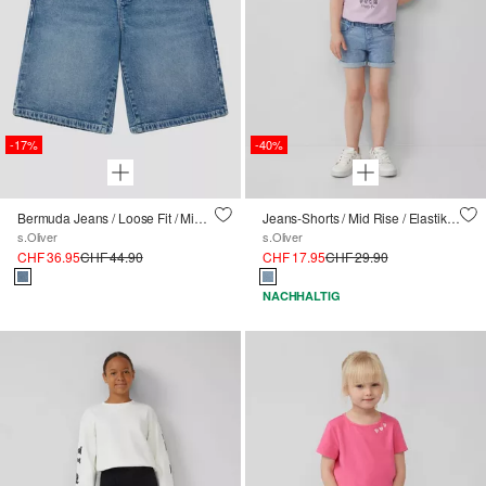
-17%
-40%
Bermuda Jeans / Loose Fit / Mid Rise / Wide Leg
Jeans-Shorts / Mid Rise / Elastikbund
s.Oliver
s.Oliver
CHF 36.95
CHF 44.90
CHF 17.95
CHF 29.90
NACHHALTIG