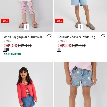
-29%
-28%
Capri-Leggings aus Baumwollmix mit All-over-Print
Bermuda Jeans mit Wide Leg
s.Oliver
s.Oliver
CHF 13.95
CHF 19.90
CHF 31.95
CHF 44.90
NACHHALTIG