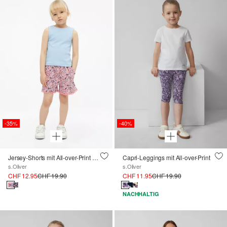
-35%
-40%
Jersey-Shorts mit All-over-Print und Spitzen-Detail
Capri-Leggings mit All-over-Print
s.Oliver
s.Oliver
CHF 12.95
CHF 19.90
CHF 11.95
CHF 19.90
NACHHALTIG