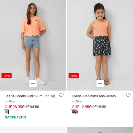
-35%
-35%
Jeans-Shorts Suri / Slim Fit / High Rise / Skinny Leg / Textilgürtel
Loose-Fit-Shorts aus Jersey
s.Oliver
s.Oliver
CHF 28.95
CHF 44.90
CHF 12.95
CHF 19.90
NACHHALTIG