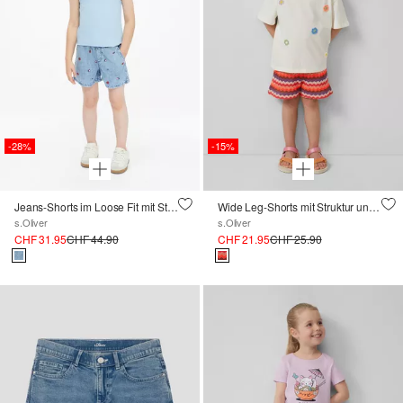
-28%
-15%
Jeans-Shorts im Loose Fit mit Stickerei
Wide Leg-Shorts mit Struktur und Jerseyfutter
s.Oliver
s.Oliver
CHF 31.95
CHF 44.90
CHF 21.95
CHF 25.90