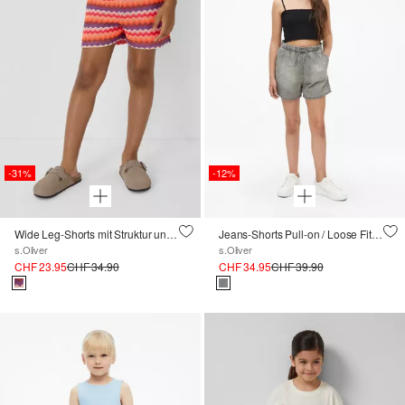
-31%
-12%
Wide Leg-Shorts mit Struktur und Jerseyfutter
Jeans-Shorts Pull-on / Loose Fit / High Rise / Wide Leg / Paperbag-Bund
s.Oliver
s.Oliver
CHF 23.95
CHF 34.90
CHF 34.95
CHF 39.90