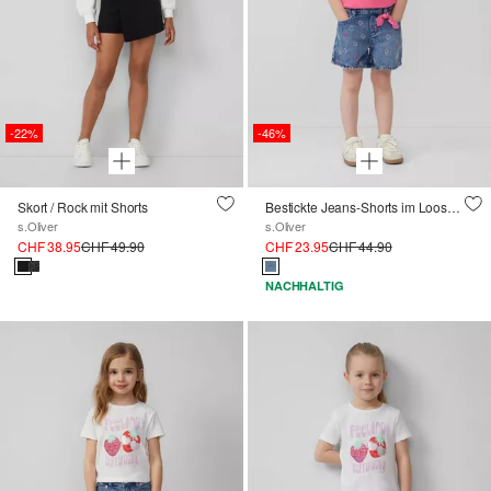
-22%
-46%
Skort / Rock mit Shorts
Bestickte Jeans-Shorts im Loose Fit mit Schleifendetail
s.Oliver
s.Oliver
CHF 38.95
CHF 49.90
CHF 23.95
CHF 44.90
NACHHALTIG