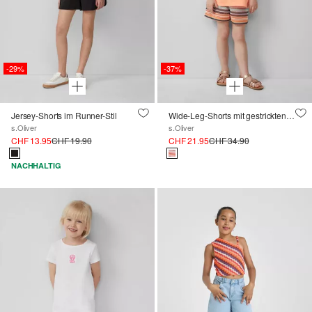
-29%
-37%
Jersey-Shorts im Runner-Stil
Wide-Leg-Shorts mit gestrickten Streifen und Jerseyfutter
s.Oliver
s.Oliver
CHF 13.95
CHF 19.90
CHF 21.95
CHF 34.90
NACHHALTIG