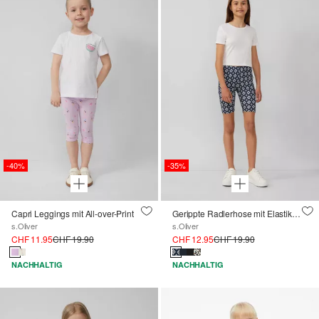
-40%
-35%
Capri Leggings mit All-over-Print
Gerippte Radlerhose mit Elastikbund
s.Oliver
s.Oliver
CHF 11.95
CHF 19.90
CHF 12.95
CHF 19.90
NACHHALTIG
NACHHALTIG