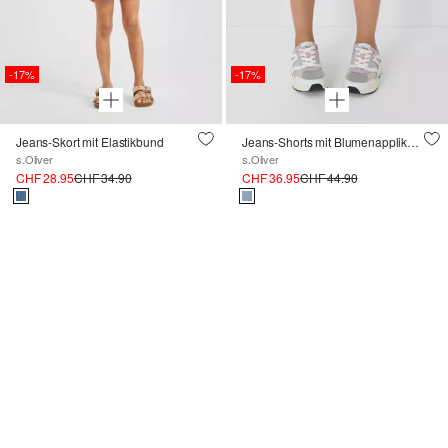
-17%
-17%
Jeans-Skort mit Elastikbund
Jeans-Shorts mit Blumenapplikation
s.Oliver
s.Oliver
CHF 28.95
CHF 34.90
CHF 36.95
CHF 44.90