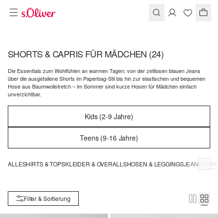
SHORTS & CAPRIS FÜR MÄDCHEN
(24)
Die Essentials zum Wohlfühlen an warmen Tagen: von der zeitlosen blauen Jeans
über die ausgefallene Shorts im Paperbag-Stil bis hin zur elastischen und bequemen
Hose aus Baumwollstretch – im Sommer sind kurze Hosen für Mädchen einfach
unverzichtbar.
Kids (2-9 Jahre)
Teens (9-16 Jahre)
SHOR
ALLE
SHIRTS & TOPS
KLEIDER & OVERALLS
HOSEN & LEGGINGS
JEANS
Filter & Sortierung