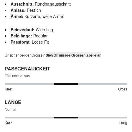
Ausschnitt:
Rundhalsausschnitt
Anlass:
Festlich
Ärmel:
Kurzarm, weite Ärmel
Beinverlauf:
Wide Leg
Beinlänge:
Regular
Passform:
Loose Fit
Unsicher bei der Grösse?
Sieh dir unsere Grössentabelle an
PASSGENAUIGKEIT
Fällt normal aus
Klein
Gross
LÄNGE
Normal
Kurz
Lang