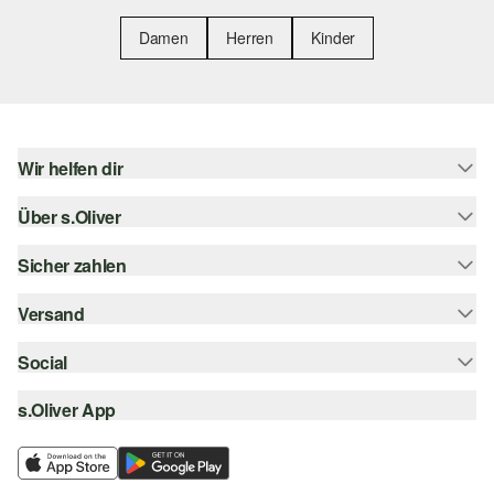
Damen
Herren
Kinder
Wir helfen dir
Über s.Oliver
Hilfe & FAQ
Größenberatung
Sicher zahlen
Newsletter
Rückgabe
s.Oliver Card
Versand
Rechnung
Top-Kategorien
s.Oliver Group
Kreditkarte
Social
Sendungsverfolgung
Career
PayPal
SwissPost
s.Oliver App
instagram
Wunschliste
TWINT
PickPost
facebook
Nachhaltigkeit
Klarna
My Post 24
pinterest