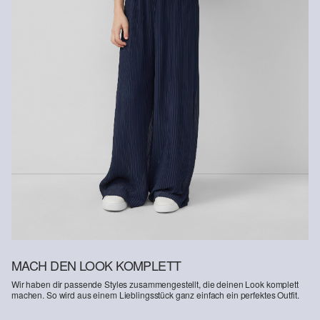
Recycelte Faser
Um einen Beitrag zum Kreislaufprinzip in der Textilproduktion zu
leisten, setzen wir vermehrt recyceltes Fasermaterial in unseren
Produkten ein.
Enthält recyceltes Polyester: Dieses Produkt enthält recyceltes
Polyester, hergestellt aus recyceltem Kunststoff wie PET-Flaschen
oder recycelten Fasern, die aus gebrauchter Kleidung gewonnen
werden.
MACH DEN LOOK KOMPLETT
Wir haben dir passende Styles zusammengestellt, die deinen Look komplett
machen. So wird aus einem Lieblingsstück ganz einfach ein perfektes Outfit.