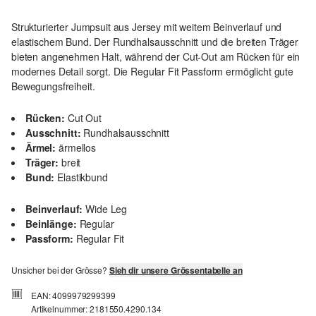
Strukturierter Jumpsuit aus Jersey mit weitem Beinverlauf und
elastischem Bund. Der Rundhalsausschnitt und die breiten Träger
bieten angenehmen Halt, während der Cut-Out am Rücken für ein
modernes Detail sorgt. Die Regular Fit Passform ermöglicht gute
Bewegungsfreiheit.
Rücken:
Cut Out
Ausschnitt:
Rundhalsausschnitt
Ärmel:
ärmellos
Träger:
breit
Bund:
Elastikbund
Beinverlauf:
Wide Leg
Beinlänge:
Regular
Passform:
Regular Fit
Unsicher bei der Grösse?
Sieh dir unsere Grössentabelle an
EAN: 4099979299399
Artikelnummer: 2181550.4290.134