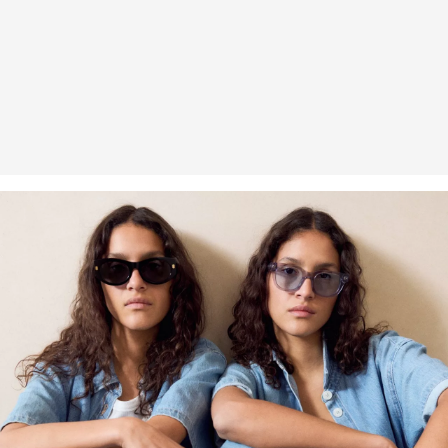
Um einen Beitrag zum Kreislaufprinzip in der Textilproduktion zu
leisten, setzen wir vermehrt recyceltes Fasermaterial in unseren
Produkten ein.
Enthält recyceltes Polyester: Dieses Produkt enthält recyceltes
Polyester, hergestellt aus recyceltem Kunststoff wie PET-Flaschen
oder recycelten Fasern, die aus gebrauchter Kleidung gewonnen
werden.