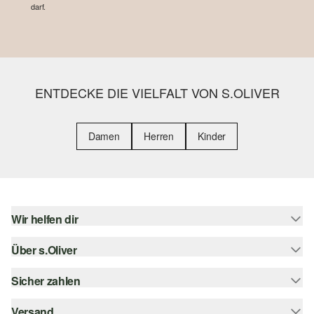
darf.
ENTDECKE DIE VIELFALT VON S.OLIVER
Damen
Herren
Kinder
Wir helfen dir
Über s.Oliver
Hilfe & FAQ
Größenberatung
Sicher zahlen
Newsletter
Rückgabe
s.Oliver Card
Versand
Rechnung