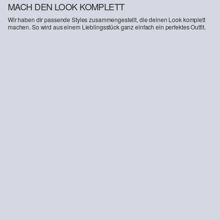
MACH DEN LOOK KOMPLETT
Wir haben dir passende Styles zusammengestellt, die deinen Look komplett
machen. So wird aus einem Lieblingsstück ganz einfach ein perfektes Outfit.
-27%
Cigarette-Pants im Slim Fit
CHF 94.95
CHF 129.90