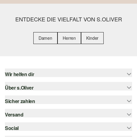
ENTDECKE DIE VIELFALT VON S.OLIVER
Damen
Herren
Kinder
Wir helfen dir
Über s.Oliver
Hilfe & FAQ
Größenberatung
Sicher zahlen
Newsletter
Rückgabe
s.Oliver Card
Versand
Rechnung
Top-Kategorien
s.Oliver Group
Kreditkarte
Social
Sendungsverfolgung
Career
PayPal