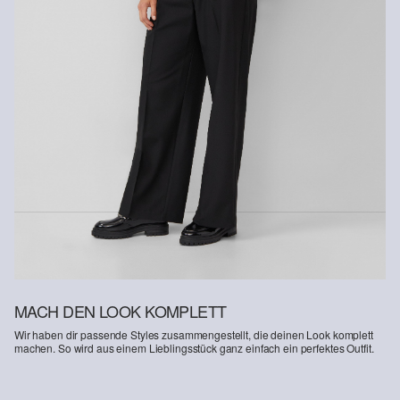
Recycelte Faser
Um einen Beitrag zum Kreislaufprinzip in der Textilproduktion zu
leisten, setzen wir vermehrt recyceltes Fasermaterial in unseren
Produkten ein.
Enthält recyceltes Polyester: Dieses Produkt enthält recyceltes
Polyester, hergestellt aus recyceltem Kunststoff wie PET-Flaschen
oder recycelten Fasern, die aus gebrauchter Kleidung gewonnen
werden.
MACH DEN LOOK KOMPLETT
Wir haben dir passende Styles zusammengestellt, die deinen Look komplett
machen. So wird aus einem Lieblingsstück ganz einfach ein perfektes Outfit.