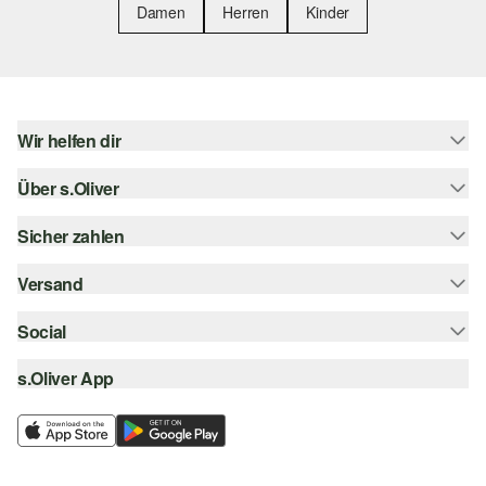
Damen
Herren
Kinder
Wir helfen dir
Über s.Oliver
Hilfe & FAQ
Größenberatung
Sicher zahlen
Newsletter
Rückgabe
s.Oliver Card
Versand
Rechnung
Top-Kategorien
s.Oliver Group
Kreditkarte
Social
Sendungsverfolgung
Career
PayPal
SwissPost
s.Oliver App
instagram
Wunschliste
TWINT
PickPost
facebook
Nachhaltigkeit
Klarna
My Post 24
pinterest
Storefinder
SSL-Verschlüsselung