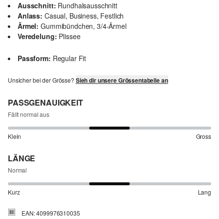
Ausschnitt:
Rundhalsausschnitt
Anlass:
Casual, Business, Festlich
Ärmel:
Gummibündchen, 3/4-Ärmel
Veredelung:
Plissee
Passform:
Regular Fit
Unsicher bei der Grösse?
Sieh dir unsere Grössentabelle an
PASSGENAUIGKEIT
Fällt normal aus
Klein
Gross
LÄNGE
Normal
Kurz
Lang
EAN: 4099976310035